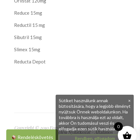
Orlistat 120mg
Reduce 15mg
Reductil 15 mg
Sibutril 15mg
Slimex 15mg
Reducta Depot
Sütiket használunk annak
×
biztosítására, hogy a legjobb élményt
nyújtsuk Önnek weboldalunkon. Ha
továbbra is használja ezt az oldalt,
akkor Ön tudomásul veszi és
0
Copyright © 2010 FogyasztoszerRendeles.com - Minden
elfogadja ezen sütik használatát.
jog fenntartva
Adatkezelési Nyilatkozat
-
Általános
Szerződési Feltételek
Rendeléskövetés
Rendben, elfogadom