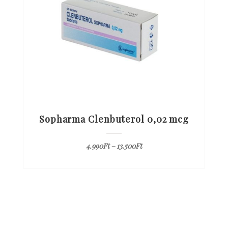
Sopharma Clenbuterol 0,02 mcg
4.990
Ft
–
13.500
Ft