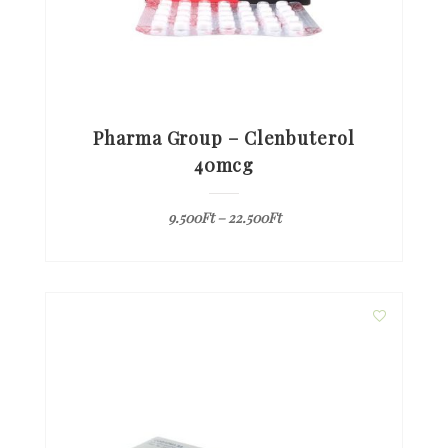
Pharma Group – Clenbuterol
40mcg
9.500
Ft
–
22.500
Ft