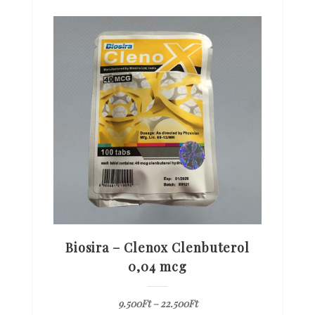
Biosira – Clenox Clenbuterol
0,04 mcg
9.500
Ft
–
22.500
Ft