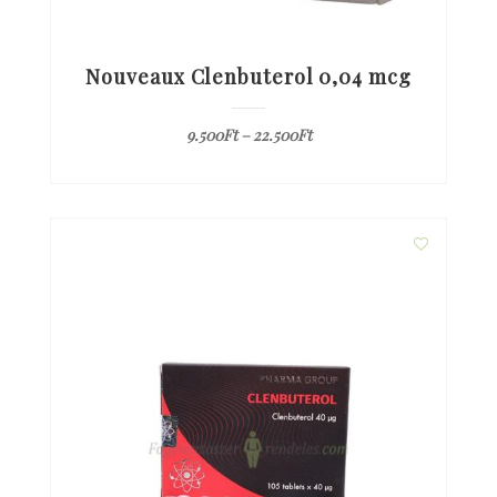
Nouveaux Clenbuterol 0,04 mcg
9.500
Ft
–
22.500
Ft