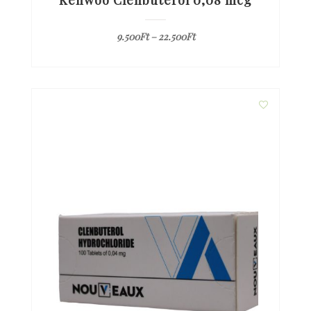
Kenwoo Clenbuterol 0,08 mcg
9.500
Ft
–
22.500
Ft