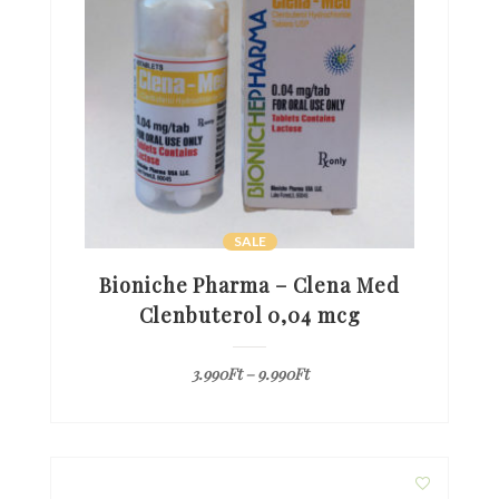
SALE
Bioniche Pharma – Clena Med
Clenbuterol 0,04 mcg
3.990
Ft
–
9.990
Ft