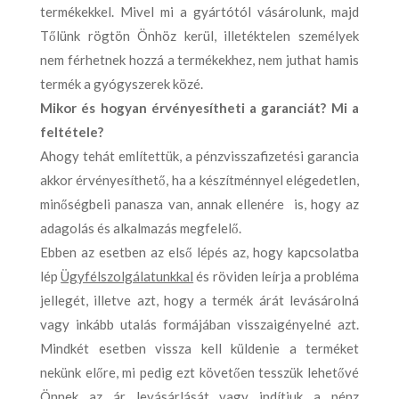
termékekkel. Mivel mi a gyártótól vásárolunk, majd
Tőlünk rögtön Önhöz kerül, illetéktelen személyek
nem férhetnek hozzá a termékekhez, nem juthat hamis
termék a gyógyszerek közé.
Mikor és hogyan érvényesítheti a garanciát? Mi a
feltétele?
Ahogy tehát említettük, a pénzvisszafizetési garancia
akkor érvényesíthető, ha a készítménnyel elégedetlen,
minőségbeli panasza van, annak ellenére is, hogy az
adagolás és alkalmazás megfelelő.
Ebben az esetben az első lépés az, hogy kapcsolatba
lép
Ügyfélszolgálatunkkal
és röviden leírja a probléma
jellegét, illetve azt, hogy a termék árát levásárolná
vagy inkább utalás formájában visszaigényelné azt.
Mindkét esetben vissza kell küldenie a terméket
nekünk előre, mi pedig ezt követően tesszük lehetővé
Önnek az ár levásárlását vagy indítjuk a pénz