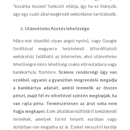
“kosárba teszem” funkciót ellátja, így ha ez hiányzik,
úgy egy csaló által megkreált weboldalon tartózkodik.
Utánvételes fizetés lehetősége
Mára már kismillió olyan angol nyelvű, vagy Google
fordítóval magyarra helytelenül átfordíttatott
webáruház található az interneten, ahol utánvételes
lehetőségre nincs lehetőség csakis előreutalásra vagy
bankkártyás fizetésre.
Számos rendőrségi ügy van
ezekből, ugyanis a gyanútlan megrendelő megadja
a bankkártya adatait, amiről leemelik az összes
pénzt, majd fél év elteltével szintén meglopják, ha
van rajta pénz. Természetesen az árut soha nem
fogja megkapn
i. Ezek általában külföldről beküldendő
termékek, amelyek forint helyett euróban vagy
dollárban van megadva az ár. Ezeket messziről kerülje