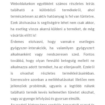
Weboldalunkon egyébként számos részletes leírás
található a különböző termékekről, ahol
természetesen az aktív hatóanyag is fel van tüntetve.
Ezek átolvasása is segítségére lehet nem csak akkor,
ha esetleg vissza akarná küldeni a terméket, de még
vásárlás előtt is!
Érdemes elolvasni, hogy vannak-e esetleges
gyógyszer-interakciók, ha valamilyen gyógyszert
alkalmanként vagy rendszeresen szed. Fontos
továbbá, hogy olyan fennálló betegség mellett ne
alkalmazza adott terméket, ha az ellenjavallt. Ezekről
is olvashat részletes termékleírásainkban.
Szerencsére azonban a mellékhatásokat illetően nem
jellemzőek problémák, ugyanis a legtöbb nálunk
található termék kevés kellemetlen tünetet okozhat,
vagy az gyenge lefolyású és gyorsan elmúlik.
Az eredeti, biztonságos rendelés, tapasztalt csapat és