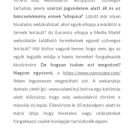
tartalom, amely
szerzői jogvédelem alatt áll és ez
bűncselekmény ennek “ellopása”
. Látott már olyan
hivatalos webáruházat, ahol egyik ellopja a másiktól a
termék leírását? Az Euronics ellopja a Media Markt
weboldalán található termékeinek egyedi szöveges
leírását? Hát biztos vagyok benne, hogy nem, így az
egyik legjobb módja a hamis terméket forgalmazók
kiszűrésére.
De hogyan tudom ezt megnézni?
Nagyon egyszerű
, a
https://www.copyscape.com/
linken ingyenesen megnézheti ezt. A webáruház
domain címét (pl.: www.valami.hu) beírva egy kattintás
alatt kilistázza, hogy más weboldalról történt e
másolás és lopás. Ellenőrizze le 10 másodperc alatt és
máris látja, hogy hivatalos vagy utánzatokat
forgalmazó csalók honlapján tartózkodik éppen.