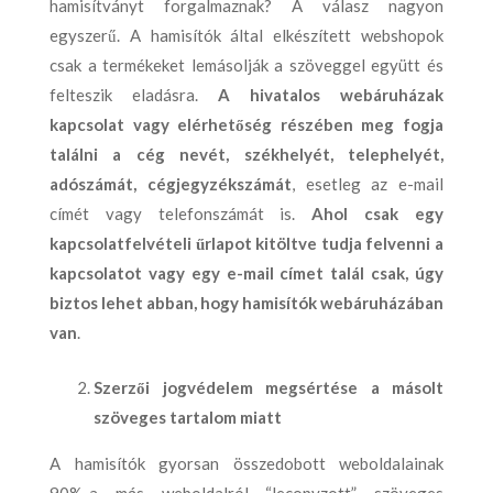
hamisítványt forgalmaznak? A válasz nagyon
egyszerű. A hamisítók által elkészített webshopok
csak a termékeket lemásolják a szöveggel együtt és
felteszik eladásra.
A hivatalos webáruházak
kapcsolat vagy elérhetőség részében meg fogja
találni a cég nevét, székhelyét, telephelyét,
adószámát, cégjegyzékszámát
, esetleg az e-mail
címét vagy telefonszámát is.
Ahol csak egy
kapcsolatfelvételi űrlapot kitöltve tudja felvenni a
kapcsolatot vagy egy e-mail címet talál csak, úgy
biztos lehet abban, hogy hamisítók webáruházában
van
.
Szerzői jogvédelem megsértése a másolt
szöveges tartalom miatt
A hamisítók gyorsan összedobott weboldalainak
90%-a más weboldalról “lecopyzott” szöveges