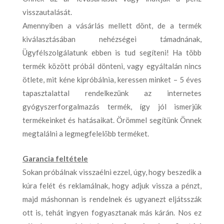
visszautalását.
Amennyiben a vásárlás mellett dönt, de a termék
kiválasztásában nehézségei támadnának,
Ügyfélszolgálatunk ebben is tud segíteni! Ha több
termék között próbál dönteni, vagy egyáltalán nincs
ötlete, mit kéne kipróbálnia, keressen minket – 5 éves
tapasztalattal rendelkezünk az internetes
gyógyszerforgalmazás termék, így jól ismerjük
termékeinket és hatásaikat. Örömmel segítünk Önnek
megtalálni a legmegfelelőbb terméket.
Garancia feltétele
Sokan próbálnak visszaélni ezzel, úgy, hogy beszedik a
kúra felét és reklamálnak, hogy adjuk vissza a pénzt,
majd máshonnan is rendelnek és ugyanezt eljátsszák
ott is, tehát ingyen fogyasztanak más kárán. Nos ez