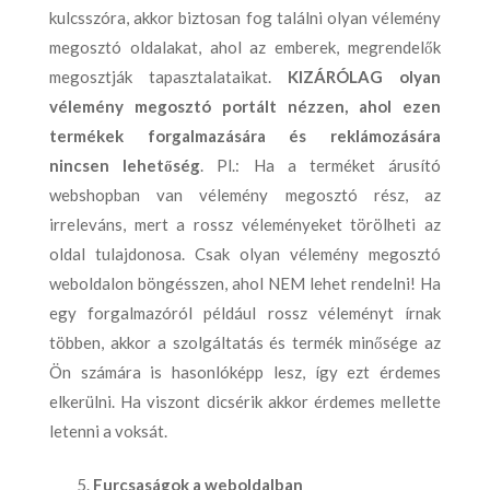
kulcsszóra, akkor biztosan fog találni olyan vélemény
megosztó oldalakat, ahol az emberek, megrendelők
megosztják tapasztalataikat.
KIZÁRÓLAG olyan
vélemény megosztó portált nézzen, ahol ezen
termékek forgalmazására és reklámozására
nincsen lehetőség
. Pl.: Ha a terméket árusító
webshopban van vélemény megosztó rész, az
irreleváns, mert a rossz véleményeket törölheti az
oldal tulajdonosa. Csak olyan vélemény megosztó
weboldalon böngésszen, ahol NEM lehet rendelni! Ha
egy forgalmazóról például rossz véleményt írnak
többen, akkor a szolgáltatás és termék minősége az
Ön számára is hasonlóképp lesz, így ezt érdemes
elkerülni. Ha viszont dicsérik akkor érdemes mellette
letenni a voksát.
Furcsaságok a weboldalban