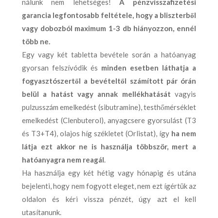
nálunk nem lehetséges!
A pénzvisszafizetési
garancia legfontosabb feltétele, hogy a bliszterből
vagy dobozból maximum 1-3 db hiányozzon, ennél
több ne.
Egy vagy két tabletta bevétele során a hatóanyag
gyorsan felszívódik és
minden esetben láthatja a
fogyasztószertől a bevételtől számított pár órán
belül a hatást vagy annak mellékhatását
vagyis
pulzusszám emelkedést (sibutramine), testhőmérséklet
emelkedést (Clenbuterol), anyagcsere gyorsulást (T3
és T3+T4), olajos híg székletet (Orlistat), így
ha nem
látja ezt akkor ne is használja többször, mert a
hatóanyagra nem reagál
.
Ha használja egy két hétig vagy hónapig és utána
bejelenti, hogy nem fogyott eleget, nem ezt ígértük az
oldalon és kéri vissza pénzét, úgy azt el kell
utasítanunk.