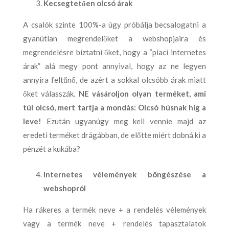
Kecsegtetően olcsó árak
A csalók szinte 100%-a úgy próbálja becsalogatni a
gyanútlan megrendelőket a webshopjaira és
megrendelésre biztatni őket, hogy a “piaci internetes
árak” alá megy pont annyival, hogy az ne legyen
annyira feltűnő, de azért a sokkal olcsóbb árak miatt
őket válasszák.
NE vásároljon olyan terméket, ami
túl olcsó, mert tartja a mondás: Olcsó húsnak híg a
leve!
Ezután ugyanúgy meg kell vennie majd az
eredeti terméket drágábban, de előtte miért dobná ki a
pénzét a kukába?
Internetes vélemények böngészése a
webshopról
Ha rákeres a termék neve + a rendelés vélemények
vagy a termék neve + rendelés tapasztalatok