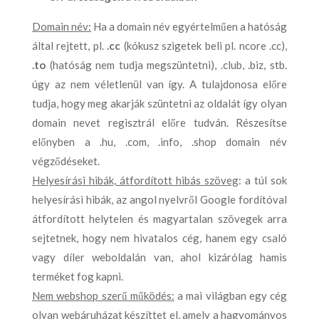
Domain név:
Ha a domain név egyértelműen a hatóság
által rejtett, pl.
.cc
(kókusz szigetek beli pl. ncore .cc),
.to
(hatóság nem tudja megszüntetni), .club, .biz, stb.
úgy az nem véletlenül van így. A tulajdonosa előre
tudja, hogy meg akarják szüntetni az oldalát így olyan
domain nevet regisztrál előre tudván. Részesítse
előnyben a .hu, .com, .info, .shop domain név
végződéseket.
Helyesírási hibák, átfordított hibás szöveg
: a túl sok
helyesírási hibák, az angol nyelvről Google fordítóval
átfordított helytelen és magyartalan szövegek arra
sejtetnek, hogy nem hivatalos cég, hanem egy csaló
vagy díler weboldalán van, ahol kizárólag hamis
terméket fog kapni.
Nem webshop szerű működés:
a mai világban egy cég
olyan webáruházat készíttet el, amely a hagyományos