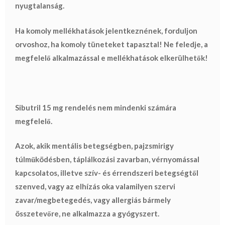
nyugtalanság.
Ha komoly mellékhatások jelentkeznének, forduljon
orvoshoz, ha komoly tüneteket tapasztal! Ne feledje, a
megfelelő alkalmazással e mellékhatások elkerülhetők!
Sibutril 15 mg rendelés nem mindenki számára
megfelelő.
Azok, akik mentális betegségben, pajzsmirigy
túlműködésben, táplálkozási zavarban, vérnyomással
kapcsolatos, illetve szív- és érrendszeri betegségtől
szenved, vagy az elhízás oka valamilyen szervi
zavar/megbetegedés, vagy allergiás bármely
összetevőre, ne alkalmazza a gyógyszert.