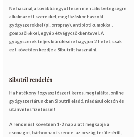
Ne használja továbbá
együttesen mentális betegségre
alkalmazott szerekkel, megfázáskor használ
gyógyszerekkel (pl. orrspray), antibiotikumokkal,
gombaölőkkel, egyéb étvágycsökkentővel. A
gyógyszerek teljes kiürülésére hagyjon 2 hetet, csak
ezt követően kezdje a Sibutrilt használni.
Sibutril rendelés
Ha hatékony fogyasztószert keres, megtalálta, online
gyógyszertárunkban Sibutril eladó, ráadásul olcsón és
utánvétes fizetéssel!
A rendelést követően 1-2 nap alatt megkapja a
csomagot, bárhonnan is rendel az ország területéről,