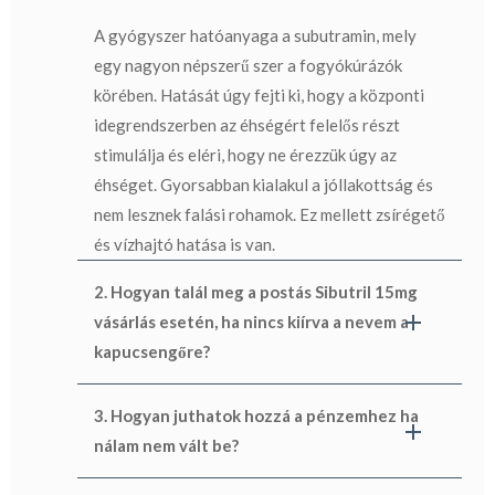
A gyógyszer hatóanyaga a subutramin, mely
egy nagyon népszerű szer a fogyókúrázók
körében. Hatását úgy fejti ki, hogy a központi
idegrendszerben az éhségért felelős részt
stimulálja és eléri, hogy ne érezzük úgy az
éhséget. Gyorsabban kialakul a jóllakottság és
nem lesznek falási rohamok. Ez mellett zsírégető
és vízhajtó hatása is van.
2. Hogyan talál meg a postás Sibutril 15mg
vásárlás esetén, ha nincs kiírva a nevem a
kapucsengőre?
3. Hogyan juthatok hozzá a pénzemhez ha
nálam nem vált be?