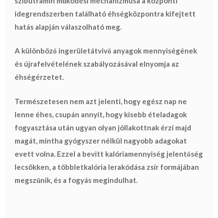
szibutramin működési mechanizmusa a központi
idegrendszerben található
éhségközpontra kifejtett
hatás alapján
válaszolható meg.
A különböző ingerületátvivő anyagok mennyiségének
és újrafelvételének szabályozásával elnyomja az
éhségérzetet.
Természetesen nem azt jelenti, hogy egész nap ne
lenne éhes, csupán annyit, hogy kisebb ételadagok
fogyasztása után ugyan olyan jóllakottnak érzi majd
magát
, mintha gyógyszer nélkül nagyobb adagokat
evett volna. Ezzel a bevitt kalóriamennyiség jelentőség
lecsökken, a többletkalória lerakódása zsír formájában
megszűnik, és a fogyás megindulhat.