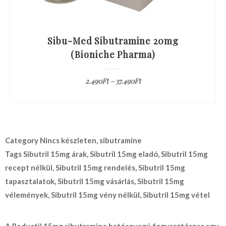
Sibu-Med Sibutramine 20mg
(Bioniche Pharma)
2.490
Ft
–
37.490
Ft
Category
Nincs készleten, sibutramine
Tags
Sibutril 15mg árak
,
Sibutril 15mg eladó
,
Sibutril 15mg
recept nélkül
,
Sibutril 15mg rendelés
,
Sibutril 15mg
tapasztalatok
,
Sibutril 15mg vásárlás
,
Sibutril 15mg
vélemények
,
Sibutril 15mg vény nélkül
,
Sibutril 15mg vétel