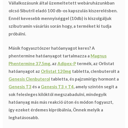
Vállalkozásunk által üzemeltetett webáruházunkban
olcsó Sibutril eladó 100 db-os kapszulás kiszerelésben.
Ennél kevesebb mennyiséggel (10db) is kiszolgáljuk
szibutramin vásárlás során hogy, a terméket ki tudja
próbálni.
Másik fogyasztószer hatóanyagot keres?
A
phentermine hatóanyagot tartalmazza a
Magnus
Phentermine 37.5mg
, az
Adipex-P
termék, az Orlistat
hatóanyagot az
Orlistat 120mg
tabletta, clenbuterolt a
Genesis Clenbuterol
tabletta, és pajzsmirigy hormont a
Genesis T3
és a
Genesis T3 + T4
, amely szintén segít a
sok felesleges kilóktól megszabadulni,
mindegyik
hatóanyag más más reakció úton és módon fogyaszt,
így ezeket érdemes kipróbálnia, Önnek melyik a
leghatásosabb
.