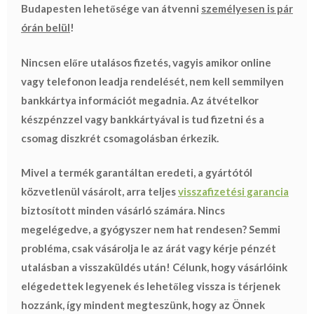
Budapesten lehetősége van átvenni
személyesen is pár
órán belül
!
Nincsen előre utalásos fizetés, vagyis amikor online
vagy telefonon leadja rendelését, nem kell semmilyen
bankkártya információt megadnia.
Az átvételkor
készpénzzel
vagy bankkártyával is tud fizetni és a
csomag diszkrét csomagolásban érkezik.
Mivel a termék garantáltan eredeti, a gyártótól
közvetlenül vásárolt, arra teljes
visszafizetési garancia
biztosított minden vásárló számára.
Nincs
megelégedve, a gyógyszer nem hat rendesen? Semmi
probléma, csak vásárolja le az árát vagy kérje pénzét
utalásban a visszaküldés után! Célunk, hogy vásárlóink
elégedettek legyenek és lehetőleg vissza is térjenek
hozzánk, így mindent megteszünk, hogy az Önnek