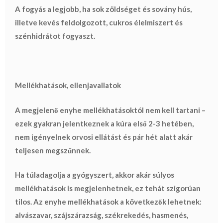
A fogyás a legjobb, ha sok zöldséget és sovány hús,
illetve kevés feldolgozott, cukros élelmiszert és
szénhidrátot fogyaszt.
Mellékhatások, ellenjavallatok
A megjelenő enyhe mellékhatásoktól nem kell tartani –
ezek gyakran jelentkeznek a kúra első 2-3 hetében,
nem igényelnek orvosi ellátást és pár hét alatt akár
teljesen megszűnnek.
Ha túladagolja a gyógyszert, akkor akár súlyos
mellékhatások is megjelenhetnek, ez tehát szigorúan
tilos. Az enyhe mellékhatások a következők lehetnek:
alvászavar, szájszárazság, székrekedés, hasmenés,