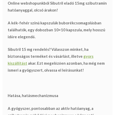
Online webshopunkból Sibutril eladó 15mg szibutramin
hatóanyaggal, olcsó árakon!
A kék-fehér színű kapszulák buborékcsomagolásban
találhatók, egy dobozban 10×10 kapszula, mely hosszú
időre elegendő.
Sibutril 15 mg rendelés? Válasszon minket, ha
biztonságos terméket és vásárlást, illetve
gyors
kiszállítást
akar. Ezt megelőzően azonban, ha még nem
ismeri a gyógyszert, olvassa el leírásunkat!
Hatása, hatásmechanizmusa
A gyógyszer, pontosabban az aktív hatóanyag, a