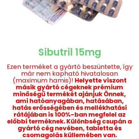
Sibutril 15mg
Ezen terméket a gyártó beszüntette, így
már nem kapható hivatalosan
(maximum hamis)!
Helyette viszont
másik gyártó cégeknek prémium
minőségű termékét ajánjuk Önnek,
ami hatóanyagában, hatásában,
hatás erősségében és mellékhatási
rátájában is 100%-ban megfelel az
előbbi terméknek. Különbség csupán a
gyártó cég nevében, tabletta és
csomagolás küllemében van.