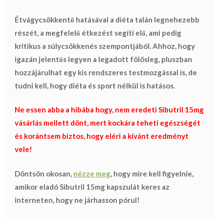
Étvágycsökkentő hatásával a diéta talán legnehezebb
részét, a megfelelő étkezést segíti elő, ami pedig
kritikus a súlycsökkenés szempontjából. Ahhoz, hogy
igazán jelentős legyen a legadott fölösleg, pluszban
hozzájárulhat egy kis rendszeres testmozgással is, de
tudni kell, hogy diéta és sport nélkül is hatásos
.
Ne essen abba a hibába
hogy, nem eredeti Sibutril 15mg
vásárlás mellett dönt, mert kockára teheti egészségét
és korántsem biztos, hogy eléri a kívánt eredményt
vele!
Döntsön okosan,
nézze meg
, hogy mire kell figyelnie,
amikor eladó Sibutril 15mg kapszulát keres az
interneten, hogy ne járhasson pórul!