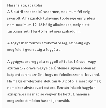
Használata, adagolás
A Sibutril szedése
kúraszerűen, maximum fél évig
javasolt
. A használók túlnyomó többsége ennyi ideig
nem, maximum
12-16 hétig alkalmazza
, mely alatt
tartósan heti 1 kg-tól lehet megszabadulni.
A fogyásban fontos a fokozatosság
, ez pedig egy
megfelelő gyorsaság a fogyásra.
A gyógyszert reggel, a
reggeli előtt kb. 1 órával, vagy
azután 1-2 órával vegye be
. Érdemes ugyan abban az
időpontban használni, hogy ne feledkezzen el bevenni.
Ha mégis elfelejtené, délután 4-ig pótolja, mert így még
nem okoz alvászavart estére. Ezután inkább hagyja ki
aznapra, és másnap se vegyen be kettőt, hanem a
megszokott módon használja tovább.