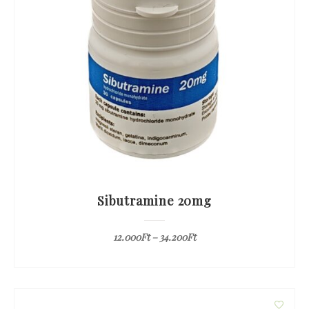
Sibutramine 20mg
12.000
Ft
–
34.200
Ft