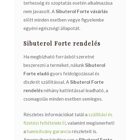
terhesség és szoptatás esetén alkalmazása
nem javasolt. A
Sibuterol Forte vásárlás
előtt minden esetben vegye figyelembe
egyéni egészségi állapotát.
Sibuterol Forte rendelés
Ha megbízható forrásból szeretné
beszerezni a terméket, nálunk
Sibuterol
Forte eladó
gyors feldolgozással és
diszkrét szállítással. A
Sibuterol Forte
rendelés
néhány kattintással leadható, a
csomagolás minden esetben semleges.
Részletes információkat talál a
szállítási és
fizetési feltételekről
, valamint megismerheti
a
hamisítvány garancia
részleteit is.
Amennyiben kérdése van a
Sibuterol Forte