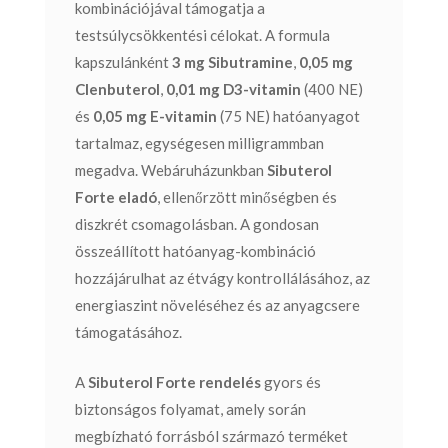
kombinációjával támogatja a
testsúlycsökkentési célokat. A formula
kapszulánként
3 mg Sibutramine
,
0,05 mg
Clenbuterol
,
0,01 mg D3-vitamin
(400 NE)
és
0,05 mg E-vitamin
(75 NE) hatóanyagot
tartalmaz, egységesen milligrammban
megadva. Webáruházunkban
Sibuterol
Forte eladó
, ellenőrzött minőségben és
diszkrét csomagolásban. A gondosan
összeállított hatóanyag-kombináció
hozzájárulhat az étvágy kontrollálásához, az
energiaszint növeléséhez és az anyagcsere
támogatásához.
A
Sibuterol Forte rendelés
gyors és
biztonságos folyamat, amely során
megbízható forrásból származó terméket