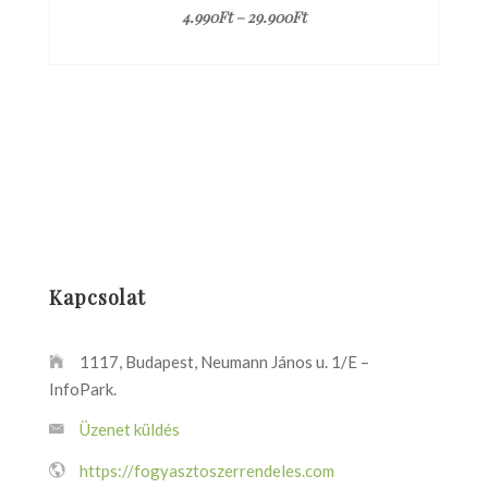
4.990
Ft
–
29.900
Ft
Kapcsolat
1117, Budapest, Neumann János u. 1/E –
InfoPark.
Üzenet küldés
https://fogyasztoszerrendeles.com