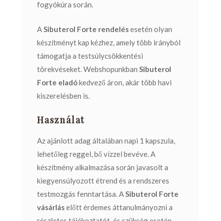
fogyókúra során.
A
Sibuterol Forte rendelés
esetén olyan
készítményt kap kézhez, amely több irányból
támogatja a testsúlycsökkentési
törekvéseket. Webshopunkban
Sibuterol
Forte eladó
kedvező áron, akár több havi
kiszerelésben is.
Használat
Az ajánlott adag általában napi 1 kapszula,
lehetőleg reggel, bő vízzel bevéve. A
készítmény alkalmazása során javasolt a
kiegyensúlyozott étrend és a rendszeres
testmozgás fenntartása. A
Sibuterol Forte
vásárlás
előtt érdemes áttanulmányozni a
részletes tájékoztatót, és szükség esetén