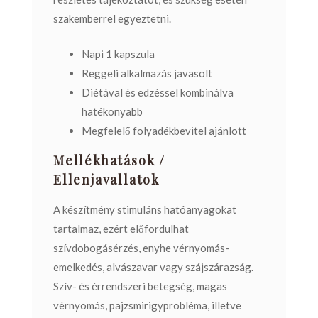
szakemberrel egyeztetni.
Napi 1 kapszula
Reggeli alkalmazás javasolt
Diétával és edzéssel kombinálva
hatékonyabb
Megfelelő folyadékbevitel ajánlott
Mellékhatások /
Ellenjavallatok
A készítmény stimuláns hatóanyagokat
tartalmaz, ezért előfordulhat
szívdobogásérzés, enyhe vérnyomás-
emelkedés, alvászavar vagy szájszárazság.
Szív- és érrendszeri betegség, magas
vérnyomás, pajzsmirigyprobléma, illetve