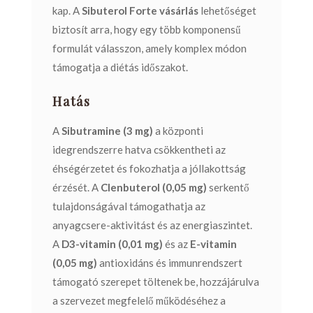
kap. A
Sibuterol Forte vásárlás
lehetőséget
biztosít arra, hogy egy több komponensű
formulát válasszon, amely komplex módon
támogatja a diétás időszakot.
Hatás
A
Sibutramine (3 mg)
a központi
idegrendszerre hatva csökkentheti az
éhségérzetet és fokozhatja a jóllakottság
érzését. A
Clenbuterol (0,05 mg)
serkentő
tulajdonságával támogathatja az
anyagcsere-aktivitást és az energiaszintet.
A
D3-vitamin (0,01 mg)
és az
E-vitamin
(0,05 mg)
antioxidáns és immunrendszert
támogató szerepet töltenek be, hozzájárulva
a szervezet megfelelő működéséhez a