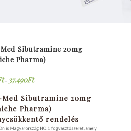
-Med Sibutramine 20mg
niche Pharma)
Ft
37.490
Ft
–
-Med Sibutramine 20mg
niche Pharma)
nycsökkentő rendelés
Ön is Magyarország NO.1 fogyasztószerét, amely