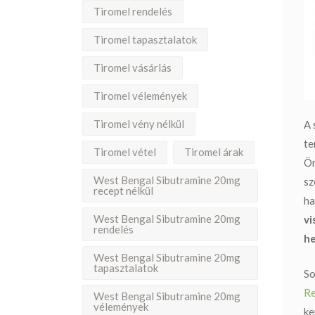
Tiromel rendelés
Tiromel tapasztalatok
Tiromel vásárlás
Tiromel vélemények
Tiromel vény nélkül
A 
te
Tiromel vétel
Tiromel árak
Ön
West Bengal Sibutramine 20mg
sz
recept nélkül
ha
West Bengal Sibutramine 20mg
vi
rendelés
he
West Bengal Sibutramine 20mg
tapasztalatok
So
Re
West Bengal Sibutramine 20mg
vélemények
ke