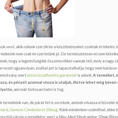
sok vevő, akik nálunk szerzik be a készítményeket szoktak értékelni,
rmékeink nem csak mi szerintünk jó. De természetesen mi sem kétel
nek, hogy a legminőségibb összetevőkkel vannak teli, mely a nagy 
ervezet ugyanolyan, ezáltal azt is tapasztalhatja, hogy nem hatásos
misítvány, mert
pénzvisszafizetési garanciát
is adunk.
A terméket, m
ssza, és pénzét azonnal vissza is utaljuk, illetve lehet még bőven
lyette,
ami már biztosan hatni is fog.
k termékünk van, de párat fel is sorolunk, aminek olvassa el bővebb l
tard
,
Genesis Clenbuterol 20mcg
.
Ránk mindenben számíthat, ebbe be
resztül várnia a termékére, mert a
Sibu-Med Sibutramine 20mg (Bion