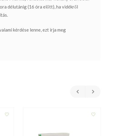
ra délutánig (16 óra előtt), ha vidékről
ítás.
alami kérdése lenne, ezt írja meg