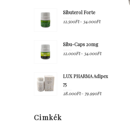
Sibuterol Forte
12.500
Ft
34.000
Ft
–
Sibu-Caps 20mg
12.000
Ft
34.000
Ft
–
LUX PHARMA Adipex
75
28.000
Ft
79.990
Ft
–
Cimkék