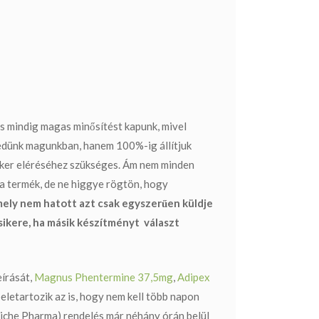
 és mindig magas minősítést kapunk, mivel
kedünk magunkban, hanem 100%-ig állítjuk
siker eléréséhez szükséges. Ám nem minden
 a termék, de ne higgye rögtön, hogy
ely nem hatott azt csak egyszerűen küldje
 sikere, ha másik készítményt választ
eírását,
Magnus Phentermine 37,5mg
,
Adipex
letartozik az is, hogy nem kell több napon
iche Pharma) rendelés
már néhány órán belül