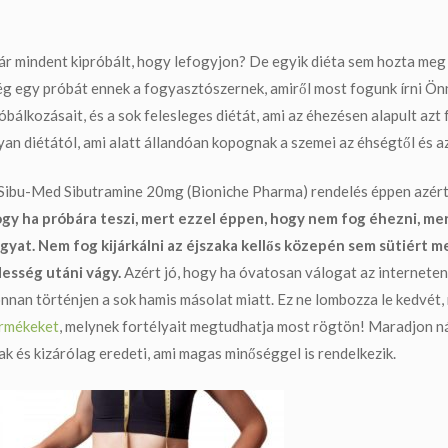
r mindent kipróbált, hogy lefogyjon? De egyik diéta sem hozta meg 
g egy próbát ennek a fogyasztószernek, amiről most fogunk írni Ön
óbálkozásait, és a sok felesleges diétát, ami az éhezésen alapult azt
yan diétától, ami alatt állandóan kopognak a szemei az éhségtől és a
Sibu-Med Sibutramine 20mg (Bioniche Pharma) rendelés
éppen azért
gy ha próbára teszi, mert ezzel éppen, hogy nem fog éhezni, mer
gyat. Nem fog kijárkálni az éjszaka kellős közepén sem sütiért m
esség utáni vágy.
Azért jó, hogy ha óvatosan válogat az internete
nnan történjen a sok hamis másolat miatt. Ez ne lombozza le kedvét,
rmékeket
,
melynek fortélyait megtudhatja most rögtön! Maradjon nál
ak és kizárólag eredeti, ami magas minőséggel is rendelkezik.