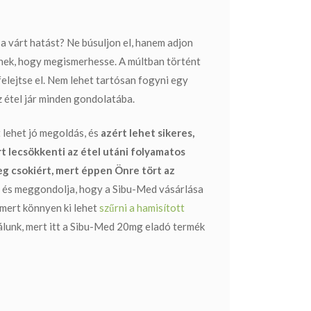
a várt hatást? Ne búsuljon el, hanem adjon
nek, hogy megismerhesse. A múltban történt
 felejtse el. Nem lehet tartósan fogyni egy
z étel jár minden gondolatába.
 lehet jó megoldás, és
azért lehet sikeres,
t lecsökkenti az étel utáni folyamatos
eg csokiért, mert éppen Önre tört az
n és meggondolja, hogy a
Sibu-Med vásárlása
 mert könnyen ki lehet
szűrni a hamisított
unk, mert itt a
Sibu-Med 20mg eladó
termék