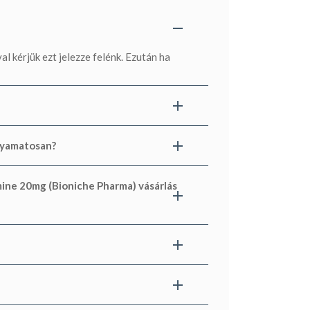
 kérjük ezt jelezze felénk. Ezután ha
lyamatosan?
amine 20mg (Bioniche Pharma) vásárlás