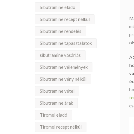
Sibutramine eladó
Má
Sibutramine recept nélkül
mé
Sibutramine rendelés
pr
ol
Sibutramine tapasztalatok
sibutramine vásárlás
A
ho
Sibutramine vélemények
vá
Sibutramine vény nélkül
éd
ho
Sibutramine vétel
te
Sibutramine árak
cs
Tiromel eladó
Tiromel recept nélkül