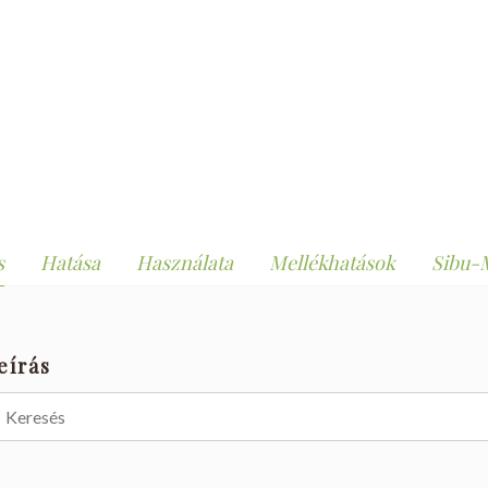
s
Hatása
Használata
Mellékhatások
Sibu-
eírás