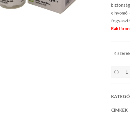
biztonsá
elnyomó é
fogyasztó
Raktáron 
Kiszerel
KATEGÓ
CIMKÉK