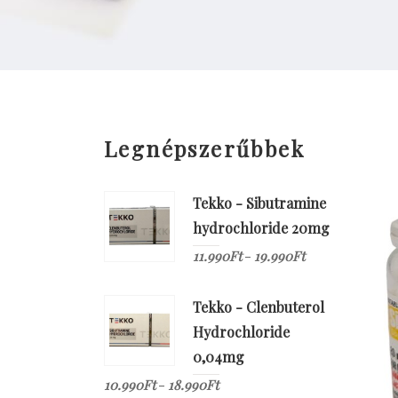
Legnépszerűbbek
Tekko - Sibutramine
hydrochloride 20mg
11.990
Ft
19.990
Ft
–
Tekko - Clenbuterol
Hydrochloride
0,04mg
10.990
Ft
18.990
Ft
–