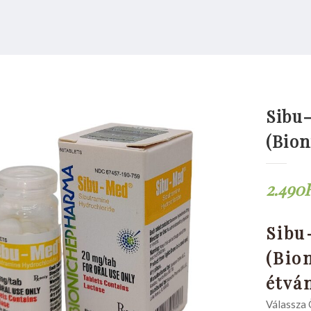
Sibu
(Bio
2.490
Sibu
(Bio
étvá
Válassza 