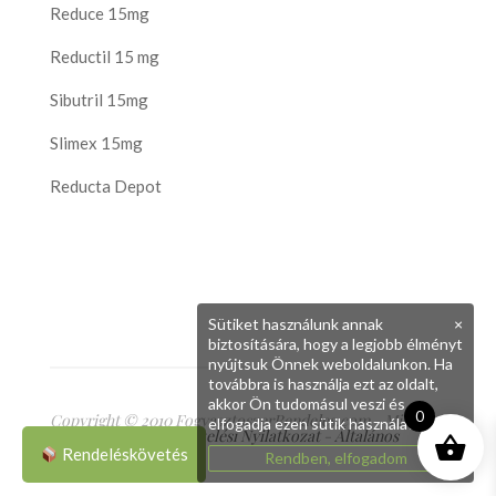
Reduce 15mg
Reductil 15 mg
Sibutril 15mg
Slimex 15mg
Reducta Depot
Sütiket használunk annak
×
biztosítására, hogy a legjobb élményt
nyújtsuk Önnek weboldalunkon. Ha
továbbra is használja ezt az oldalt,
akkor Ön tudomásul veszi és
0
Copyright © 2010 FogyasztoszerRendeles.com - Minden
elfogadja ezen sütik használatát.
jog fenntartva
Adatkezelési Nyilatkozat
-
Általános
Szerződési Feltételek
Rendeléskövetés
Rendben, elfogadom