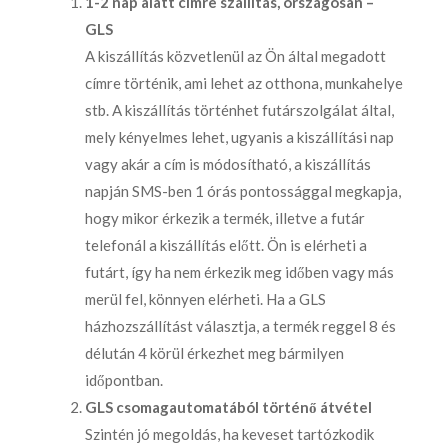
1-2 nap alatt címre szállítás, országosan –
GLS
A kiszállítás közvetlenül az Ön által megadott
címre történik, ami lehet az otthona, munkahelye
stb. A kiszállítás történhet futárszolgálat által,
mely kényelmes lehet, ugyanis a kiszállítási nap
vagy akár a cím is módosítható, a kiszállítás
napján SMS-ben 1 órás pontossággal megkapja,
hogy mikor érkezik a termék, illetve a futár
telefonál a kiszállítás előtt. Ön is elérheti a
futárt, így ha nem érkezik meg időben vagy más
merül fel, könnyen elérheti. Ha a GLS
házhozszállítást választja, a termék reggel 8 és
délután 4 körül érkezhet meg bármilyen
időpontban.
GLS csomagautomatából történő átvétel
Szintén jó megoldás, ha keveset tartózkodik