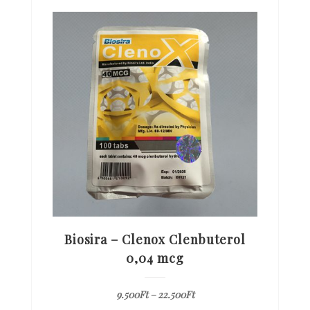
Biosira – Clenox Clenbuterol
0,04 mcg
9.500
Ft
–
22.500
Ft