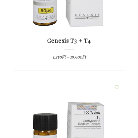
Genesis T3 + T4
3.250
Ft
–
19.900
Ft