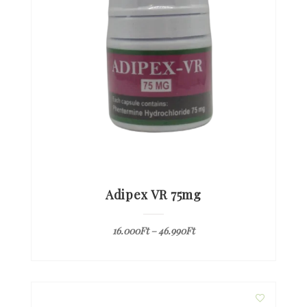
Adipex VR 75mg
16.000
Ft
–
46.990
Ft