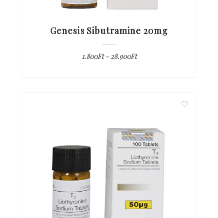
Genesis Sibutramine 20mg
1.800
Ft
–
28.900
Ft