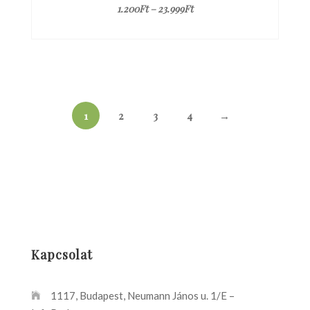
1.200
Ft
–
23.999
Ft
1
2
3
4
→
Kapcsolat
1117, Budapest, Neumann János u. 1/E –