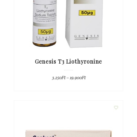
Genesis T3 Liothyronine
3.250
Ft
–
19.900
Ft