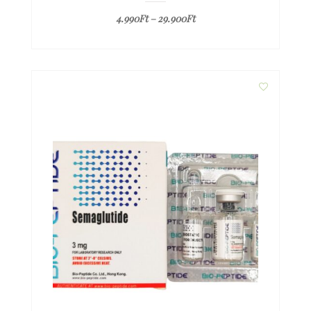
4.990
Ft
–
29.900
Ft