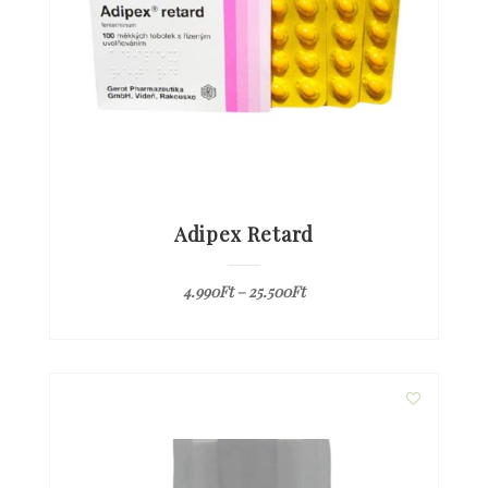
Adipex Retard
4.990
Ft
–
25.500
Ft