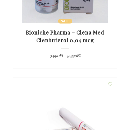
SALE
Bioniche Pharma – Clena Med
Clenbuterol 0,04 mcg
3.990
Ft
–
9.990
Ft