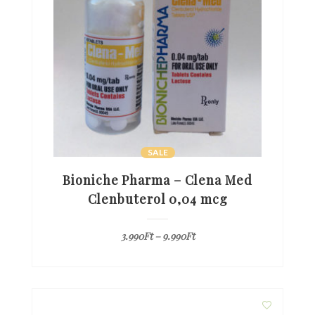
SALE
Bioniche Pharma – Clena Med
Clenbuterol 0,04 mcg
3.990
Ft
–
9.990
Ft