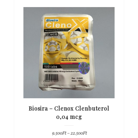
Biosira – Clenox Clenbuterol
0,04 mcg
9.500
Ft
–
22.500
Ft