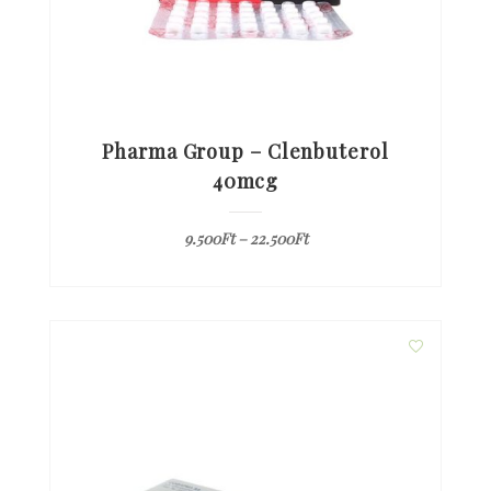
Pharma Group – Clenbuterol
40mcg
9.500
Ft
–
22.500
Ft