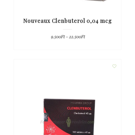
Nouveaux Clenbuterol 0,04 mcg
9.500
Ft
–
22.500
Ft