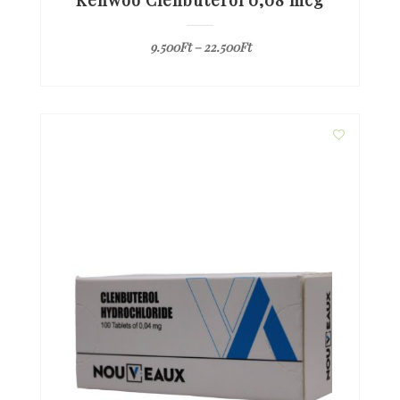
Kenwoo Clenbuterol 0,08 mcg
9.500
Ft
–
22.500
Ft