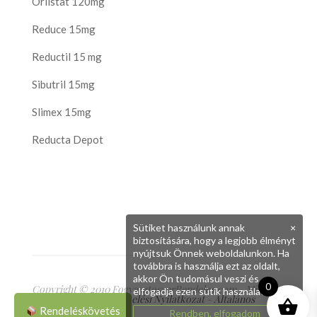
Orlistat 120mg
Reduce 15mg
Reductil 15 mg
Sibutril 15mg
Slimex 15mg
Reducta Depot
Sütiket használunk annak
×
biztosítására, hogy a legjobb élményt
nyújtsuk Önnek weboldalunkon. Ha
továbbra is használja ezt az oldalt,
akkor Ön tudomásul veszi és
0
Copyright © 2010 FogyasztoszerRendeles.com - Minden
elfogadja ezen sütik használatát.
jog fenntartva
Adatkezelési Nyilatkozat
-
Általános
Szerződési Feltételek
Rendeléskövetés
Rendben, elfogadom