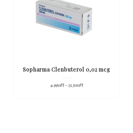
Sopharma Clenbuterol 0,02 mcg
4.990
Ft
–
13.500
Ft