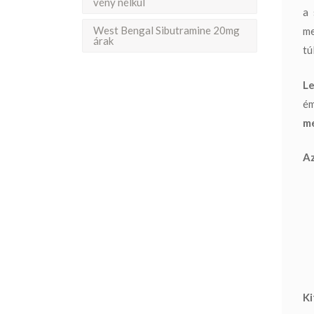
vény nélkül
a 
West Bengal Sibutramine 20mg
me
árak
tú
Le
ém
me
Az
Ki