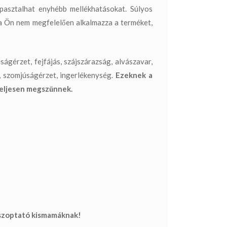
pasztalhat enyhébb mellékhatásokat. Súlyos
ha Ön nem megfelelően alkalmazza a terméket,
ságérzet, fejfájás, szájszárazság, alvászavar,
, szomjúságérzet, ingerlékenység.
Ezeknek a
 teljesen megszűnnek.
a szoptató kismamáknak!