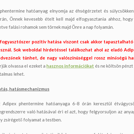
phentermine hatóanyag elnyomja az éhségérzetet és súlycsökkent
rán, Önnek kevesebb ételt kell majd elfogyasztania ahhoz, hogy
letve falási rohamok sem törnek majd Önre a nap folyamán.
fogyasztószer pozitív hatása viszont csak akkor tapasztalható
sznál. Sok weboldal hirdetéssel találkozhat ahol az eladó Adip
dvezőnek tűnhet, de nagy valószínűséggel rossz minőségű ham
rjük olvassa el ezeket a
hasznos információkat
és ne költsön pénzt
talmas lehet.
tás, hatásmechanizmus
 Adipex phentermine hatóanyaga 6-8 órán keresztül étvágycsö
egrendszerre való hatásával éri el azt, hogy felgyorsuljon az any
y zsírégető folyamat a testben.