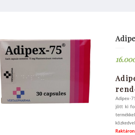
Adipe
16.00
Adip
rend
Adipex-75
jött ki f
termékke
közkedvel
Raktáron 