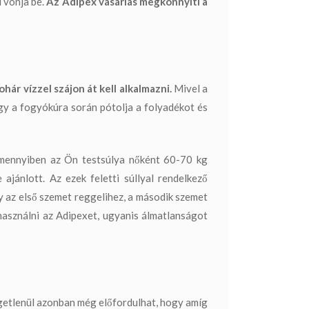
 vonja be.
Az Adipex vásárlás megkönnyíti a
hár vízzel szájon át kell alkalmazni.
Mivel a
ogy a fogyókúra során pótolja a folyadékot és
ennyiben az Ön testsúlya nőként 60-70 kg
jánlott. Az ezek feletti súllyal rendelkező
y az első szemet reggelihez, a második szemet
lhasználni az Adipexet, ugyanis álmatlanságot
ggetlenül azonban még előfordulhat, hogy amíg