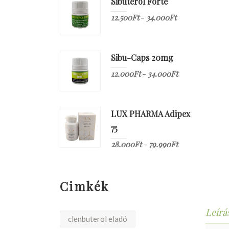
Sibuterol Forte
12.500
Ft
34.000
Ft
–
Sibu-Caps 20mg
12.000
Ft
34.000
Ft
–
LUX PHARMA Adipex
75
28.000
Ft
79.990
Ft
–
Cimkék
Leírá
clenbuterol eladó