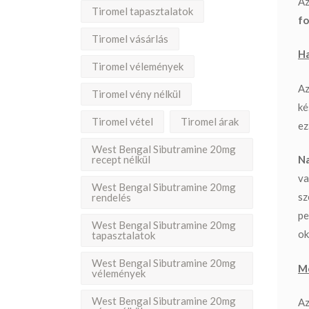
Az
Tiromel tapasztalatok
fo
Tiromel vásárlás
Ha
Tiromel vélemények
Az
Tiromel vény nélkül
ké
Tiromel vétel
Tiromel árak
ez
West Bengal Sibutramine 20mg
recept nélkül
Na
va
West Bengal Sibutramine 20mg
sz
rendelés
pe
West Bengal Sibutramine 20mg
ok
tapasztalatok
West Bengal Sibutramine 20mg
Me
vélemények
West Bengal Sibutramine 20mg
Az