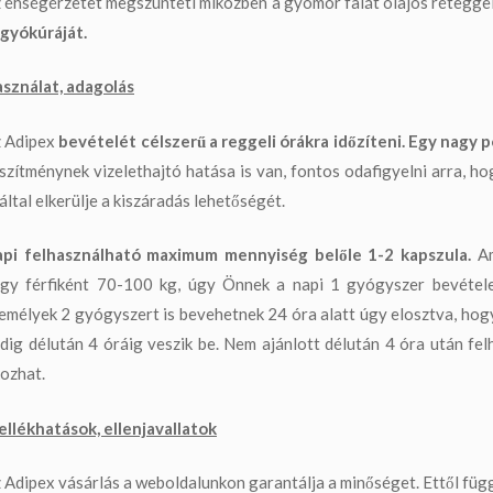
 éhségérzetet megszünteti miközben a gyomor falát olajos réteggel
gyókúráját.
sználat, adagolás
 Adipex
bevételét célszerű a reggeli órákra időzíteni. Egy nagy po
szítménynek vizelethajtó hatása is van, fontos odafigyelni arra, h
által elkerülje a kiszáradás lehetőségét.
pi felhasználható maximum mennyiség belőle 1-2 kapszula.
Am
gy férfiként 70-100 kg, úgy Önnek a napi 1 gyógyszer bevétele a
emélyek 2 gyógyszert is bevehetnek 24 óra alatt úgy elosztva, hog
dig délután 4 óráig veszik be. Nem ajánlott délután 4 óra után fe
ozhat.
llékhatások, ellenjavallatok
 Adipex vásárlás a weboldalunkon garantálja a minőséget. Ettől fü