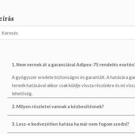
eírás
1. Nem vernek át a garanciával Adipex-75 rendelés esetén
A gyógyszer eredete biztonságos és garantált. A hatására gar
termék hatásával akkor csak küldje vissza részünkre és mi vissz
lehetőség.
2. Milyen részletei vannak a kézbesítésnek?
3. Lesz-e kedvezőtlen hatása ha már nem fogom szedni?