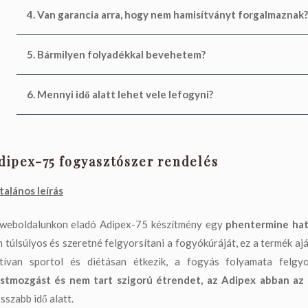
4. Van garancia arra, hogy nem hamisítványt forgalmaznak?
5. Bármilyen folyadékkal bevehetem?
6. Mennyi idő alatt lehet vele lefogyni?
dipex-75 fogyasztószer rendelés
talános leírás
weboldalunkon eladó Adipex-75 készítmény egy
phentermine hat
 túlsúlyos és szeretné felgyorsítani a fogyókúráját, ez a termék a
tívan sportol és diétásan étkezik, a fogyás folyamata felgy
stmozgást és nem tart szigorú étrendet, az Adipex abban az 
sszabb idő alatt.