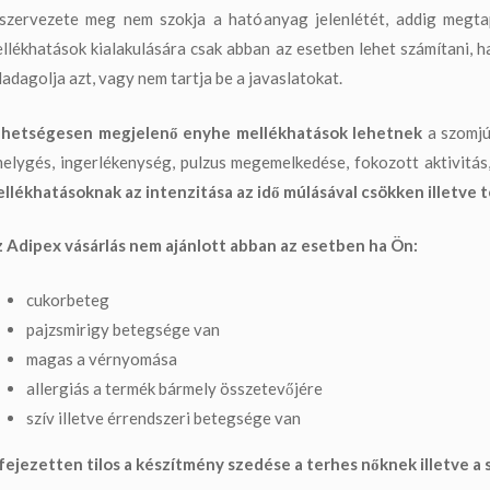
szervezete meg nem szokja a hatóanyag jelenlétét, addig megta
llékhatások kialakulására csak abban az esetben lehet számítani, 
ladagolja azt, vagy nem tartja be a javaslatokat.
hetségesen megjelenő enyhe mellékhatások lehetnek
a szomjú
elygés, ingerlékenység, pulzus megemelkedése, fokozott aktivitás
llékhatásoknak az intenzitása az idő múlásával csökken illetve
 Adipex vásárlás nem ajánlott abban az esetben ha Ön:
cukorbeteg
pajzsmirigy betegsége van
magas a vérnyomása
allergiás a termék bármely összetevőjére
szív illetve érrendszeri betegsége van
fejezetten tilos a készítmény szedése a terhes nőknek illetve 