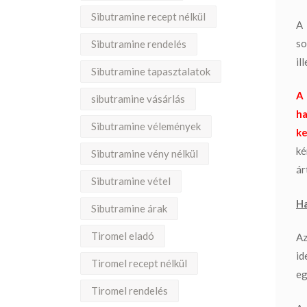
Sibutramine recept nélkül
A 
so
Sibutramine rendelés
il
Sibutramine tapasztalatok
A 
sibutramine vásárlás
ha
Sibutramine vélemények
ke
ké
Sibutramine vény nélkül
ár
Sibutramine vétel
Ha
Sibutramine árak
Tiromel eladó
Az
id
Tiromel recept nélkül
eg
Tiromel rendelés