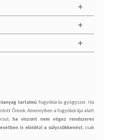
óanyag tartalmú
fogyókúrás gyógyszer. Ha
jánlott Önnek. Amennyiben a fogyókúrája alatt
orsul,
ha viszont nem végez rendszeres
esetben is előidézi a súlycsökkenést
, csak