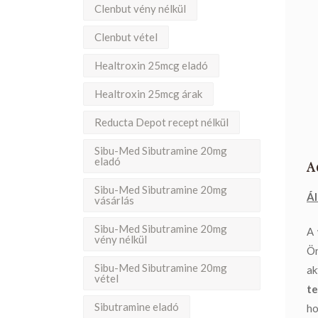
Clenbut vény nélkül
Clenbut vétel
Healtroxin 25mcg eladó
Healtroxin 25mcg árak
Reducta Depot recept nélkül
Sibu-Med Sibutramine 20mg
eladó
A
Sibu-Med Sibutramine 20mg
Ál
vásárlás
Sibu-Med Sibutramine 20mg
A 
vény nélkül
Ön
Sibu-Med Sibutramine 20mg
ak
vétel
te
Sibutramine eladó
ho