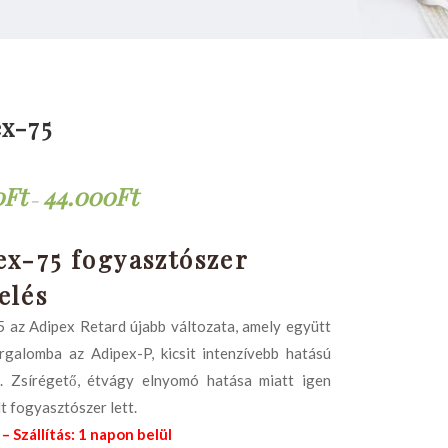
x-75
0
Ft
44.000
Ft
–
ex-75 fogyasztószer
elés
 az Adipex Retard újabb változata, amely együtt
orgalomba az Adipex-P, kicsit intenzívebb hatású
l. Zsírégető, étvágy elnyomó hatása miatt igen
t fogyasztószer lett.
– Szállítás: 1 napon belül