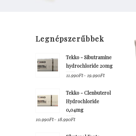
Legnépszerűbbek
Tekko - Sibutramine
hydrochloride 20mg
11.990
Ft
19.990
Ft
–
Tekko - Clenbuterol
Hydrochloride
0,04mg
10.990
Ft
18.990
Ft
–