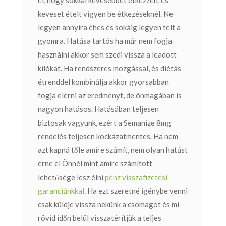
keveset ételt vigyen be étkezéseknél. Ne
legyen annyira éhes és sokáig legyen telt a
gyomra. Hatása tartós ha már nem fogja
használni akkor sem szedi vissza a leadott
kilókat. Ha rendszeres mozgással, és diétás
étrenddel kombinálja akkor gyorsabban
fogja elérni az eredményt, de önmagában is
nagyon hatásos.
Hatásában teljesen
biztosak vagyunk, ezért a Semanize 8mg
rendelés teljesen kockázatmentes. Ha nem
azt kapná tőle amire számít, nem olyan hatást
érne el Önnél mint amire számított
lehetősége lesz élni
pénz visszafizetési
garanciánkkal
. Ha ezt szeretné igénybe venni
csak küldje vissza nekünk a csomagot és mi
rövid időn belül visszatérítjük a teljes