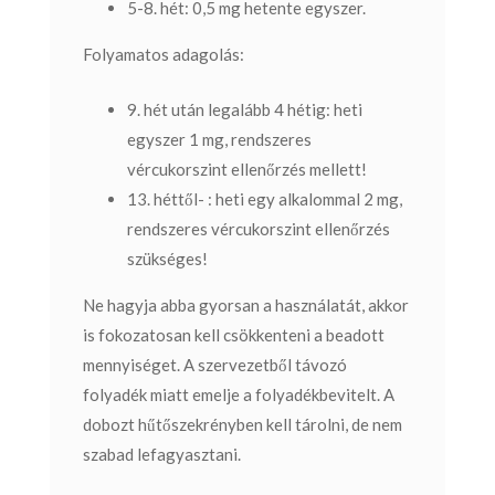
5-8. hét: 0,5 mg hetente egyszer.
Folyamatos adagolás:
9. hét után legalább 4 hétig: heti
egyszer 1 mg, rendszeres
vércukorszint ellenőrzés mellett!
13. héttől- : heti egy alkalommal 2 mg,
rendszeres vércukorszint ellenőrzés
szükséges!
Ne hagyja abba gyorsan a használatát, akkor
is fokozatosan kell csökkenteni a beadott
mennyiséget.
A szervezetből távozó
folyadék miatt emelje a folyadékbevitelt.
A
dobozt hűtőszekrényben kell tárolni, de nem
szabad lefagyasztani.