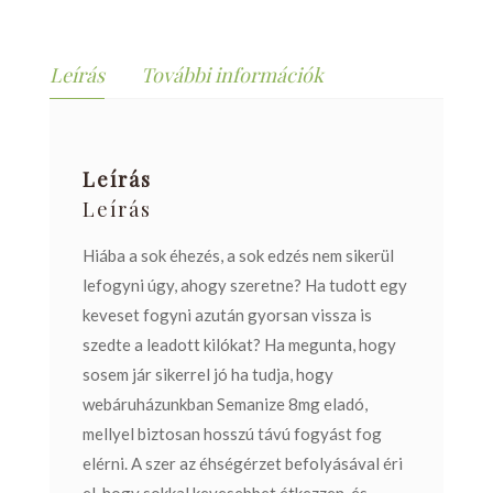
Leírás
További információk
Leírás
Leírás
Hiába a sok éhezés, a sok edzés nem sikerül
lefogyni úgy, ahogy szeretne? Ha tudott egy
keveset fogyni azután gyorsan vissza is
szedte a leadott kilókat?
Ha megunta, hogy
sosem jár sikerrel jó ha tudja, hogy
webáruházunkban Semanize 8mg eladó,
mellyel biztosan hosszú távú fogyást fog
elérni. A szer az éhségérzet befolyásával éri
el, hogy sokkal kevesebbet étkezzen, és