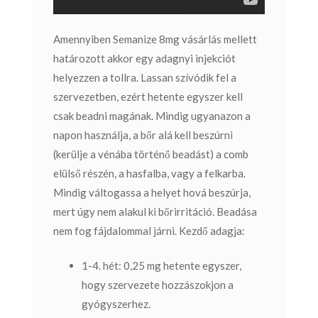
Amennyiben Semanize 8mg vásárlás mellett
határozott akkor egy adagnyi injekciót
helyezzen a tollra. Lassan szívódik fel a
szervezetben, ezért hetente egyszer kell
csak beadni magának. Mindig ugyanazon a
napon használja, a bőr alá kell beszúrni
(kerülje a vénába történő beadást) a comb
elülső részén, a hasfalba, vagy a felkarba.
Mindig váltogassa a helyet hová beszúrja,
mert úgy nem alakul ki bőrirritáció. Beadása
nem fog fájdalommal járni.
Kezdő adagja:
1-4. hét: 0,25 mg hetente egyszer,
hogy szervezete hozzászokjon a
gyógyszerhez.