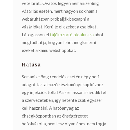
vételárat..
Óvatos legyen Semanize 8mg
vásárlás esetén, mert nagyon sok hamis
webáruházban próbálják becsapni a
vásárlókat. Kerülje el ezeket a csalókat!
Látogasson el
tájékoztató oldalunkra
ahol
megtudhatja, hogyan lehet megismerni
ezeket a kamu webshopokat.
Hatása
Semanize 8mg rendelés esetén négy heti
adagot tartalmazó készítményt kap kézhez
egy injekciós tollal A szer lassan szívódik fel
a szervezetében, így hetente csak egyszer
kell használni. A hatóanyag az
éhségközpontban az éhségérzetet
befolyásolja, nem lesz olyan éhes, nem fogja