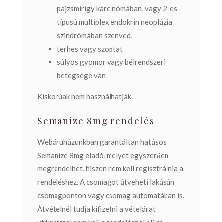
pajzsmirigy karcinómában, vagy 2-es
típusú multiplex endokrin neoplázia
szindrómában szenved,
terhes vagy szoptat
súlyos gyomor vagy bélrendszeri
betegsége van
Kiskorúak nem használhatják.
Semanize 8mg rendelés
Webáruházunkban garantáltan hatásos
Semanize 8mg eladó, melyet egyszerűen
megrendelhet, hiszen nem kell regisztrálnia a
rendeléshez.
A csomagot átveheti lakásán
csomagponton vagy csomag automatában is.
Átvételnél tudja kifizetni a vételárat
utánvéttel nem kell a rendelésnél előre