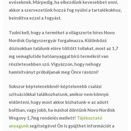
evéseknek. Márpedig, ha elkezdünk kevesebbet enni,
akkor a szervezetünk hozzá fog nyúlni a tartalékokhoz,
beindítva ezzel a fogyást.
Tudni kell, hogy a terméket a világszerte híres Novo
Nordisk Gyógyszergyár forgalmazza. Különböző
dózisokban találunk előre töltött tollakat, most az 1,7
mg semaglutide hatóanyaggal bíró termékről van
részletesebben szó. Vigyázzon, hogy nehogy
hamisítványt próbáljanak meg Önre rásózni!
Sokszor képtelenebbnél-képtelenebb csalási
szituációkkal találkozhatunk, amikor nem könnyű
eldönteni, hogy most akkor bízhatunk-e az adott
boltban, vagy jobb, ha máshol döntünk Novo Nordisk
Wegovy 1,7mg rendelés mellett!
Tájékoztató
anyagunk
segítségével Ön is gyűjthet információt a