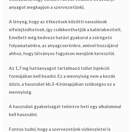
anyagot megkapjon a szervezetünk).
A lényeg, hogy az étkezések közötti nassolások
elfelejtődhetnek, így csökkenthetjük a kalóriabevitelt.
Emellett még kedvező hatást gyakorol a zsírégető
folyamatainkra, az anyagcserénkre, amivel hozzájárul
ahhoz, hogy látványos fogyáson menjünk keresztül.
Az 1,7 mg hatóanyagot tartalmazó tollat injekció
formájában kell beadni. Ez a mennyiség nem a kezdő
dózis, a használat kb.3-4.hónapjában szükséges ez a
mennyiség.
A használat gyakoriságát tekintve heti egy alkalommal
kell használni.
Fontos tudni, hogy a szervezetünk vízkészletei is