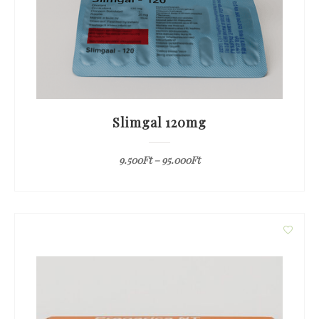
Slimgal 120mg
9.500
Ft
–
95.000
Ft