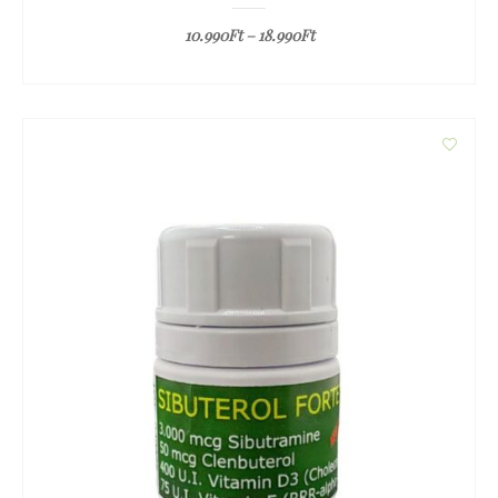
10.990
Ft
–
18.990
Ft