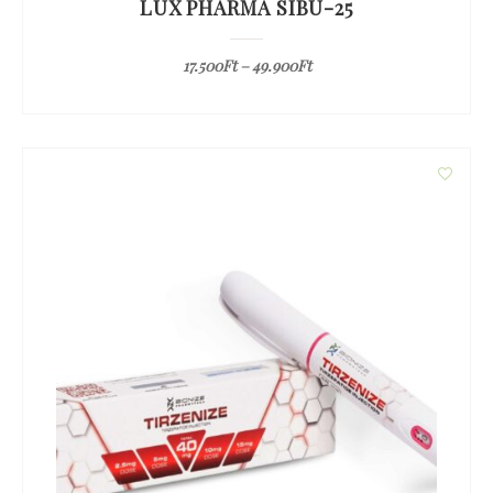
LUX PHARMA SIBU-25
17.500
Ft
–
49.900
Ft