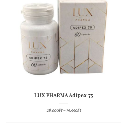
LUX PHARMA Adipex 75
28.000
Ft
–
79.990
Ft