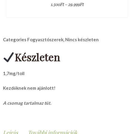
1.500
Ft
–
29.999
Ft
Categories
Fogyasztószerek
,
Nincs készleten
Készleten
1,7mg/toll
Kezdőknek nem ajánlott!
A csomag tartalmaz tűt.
Leírás
További információk