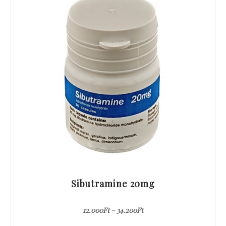
Sibutramine 20mg
12.000
Ft
–
34.200
Ft