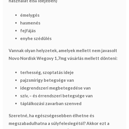
használat első idejében)
émelygés
hasmenés
fejfájás
enyhe szédülés
Vannak olyan helyzetek, amelyek mellett nem javasolt
Novo Nordisk Wegovy 1,7mg vásárlás mellett dönteni:
terhesség, szoptatás ideje
pajzsmirigy betegsége van
idegrendszeri megbetegedése van
szív, – és érrendszeri betegsége van
táplálkozási zavarban szenved
Szeretné, ha egészségesebben élhetne és
megszabadulhatna a súlyfeleslegétől? Akkor ezt a