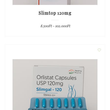
Slimtop 120mg
8.500
Ft
–
102.000
Ft