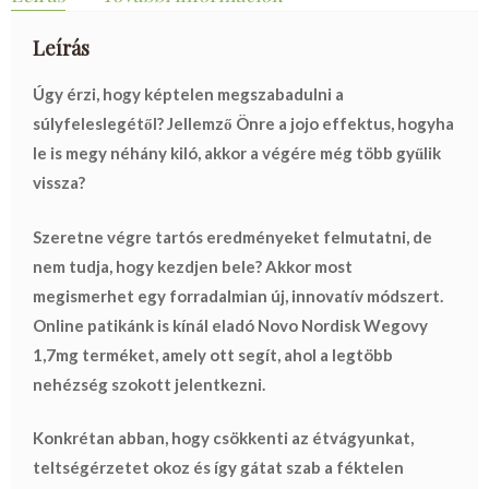
Leírás
Úgy érzi, hogy képtelen megszabadulni a
súlyfeleslegétől? Jellemző Önre a jojo effektus, hogyha
le is megy néhány kiló, akkor a végére még több gyűlik
vissza?
Szeretne végre tartós eredményeket felmutatni, de
nem tudja, hogy kezdjen bele? Akkor most
megismerhet egy forradalmian új, innovatív módszert.
Online patikánk is kínál eladó Novo Nordisk Wegovy
1,7mg terméket, amely ott segít, ahol a legtöbb
nehézség szokott jelentkezni.
Konkrétan abban, hogy csökkenti az étvágyunkat,
teltségérzetet okoz és így gátat szab a féktelen