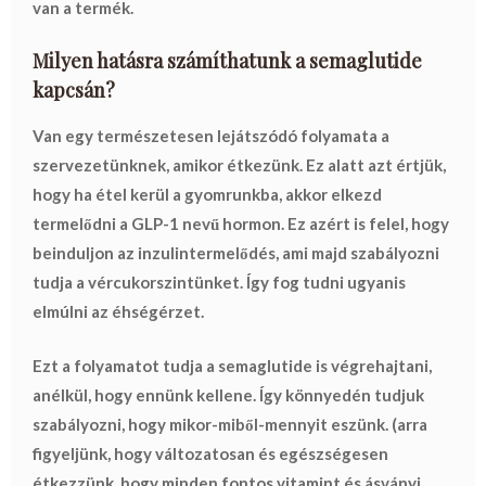
van a termék.
Milyen hatásra számíthatunk a semaglutide
kapcsán?
Van egy természetesen lejátszódó folyamata a
szervezetünknek, amikor étkezünk. Ez alatt azt értjük,
hogy ha étel kerül a gyomrunkba, akkor elkezd
termelődni a GLP-1 nevű hormon. Ez azért is felel, hogy
beinduljon az inzulintermelődés, ami majd szabályozni
tudja a vércukorszintünket. Így fog tudni ugyanis
elmúlni az éhségérzet.
Ezt a folyamatot tudja a semaglutide is végrehajtani,
anélkül, hogy ennünk kellene. Így könnyedén tudjuk
szabályozni, hogy mikor-miből-mennyit eszünk. (arra
figyeljünk, hogy változatosan és egészségesen
étkezzünk, hogy minden fontos vitamint és ásványi