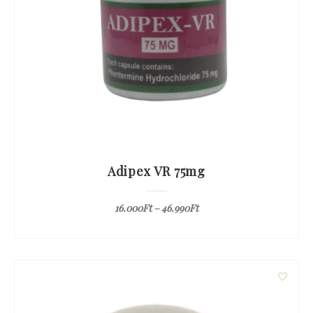
Adipex VR 75mg
16.000
Ft
–
46.990
Ft