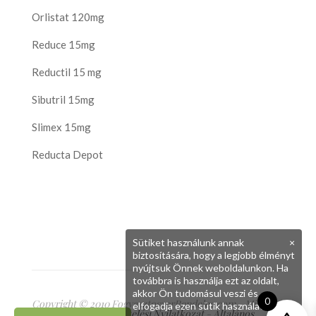
Orlistat 120mg
Reduce 15mg
Reductil 15 mg
Sibutril 15mg
Slimex 15mg
Reducta Depot
Sütiket használunk annak
×
biztosítására, hogy a legjobb élményt
nyújtsuk Önnek weboldalunkon. Ha
továbbra is használja ezt az oldalt,
akkor Ön tudomásul veszi és
0
Copyright © 2010 FogyasztoszerRendeles.com - Minden
elfogadja ezen sütik használatát.
jog fenntartva
Adatkezelési Nyilatkozat
-
Általános