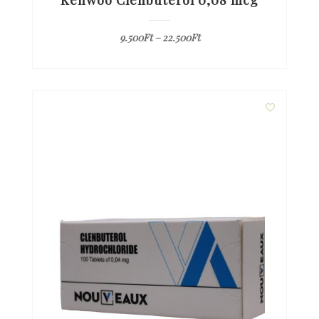
Kenwoo Clenbuterol 0,08 mcg
9.500
Ft
–
22.500
Ft