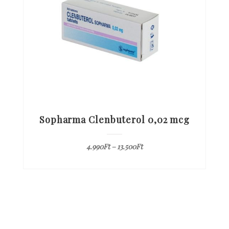
Sopharma Clenbuterol 0,02 mcg
4.990
Ft
–
13.500
Ft