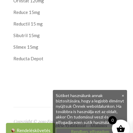
Orlistat 120mg
Reduce 15mg
Reductil 15 mg
Sibutril 15mg
Slimex 15mg
Reducta Depot
Sütiket használunk annak
×
biztosítására, hogy a legjobb élményt
nyújtsuk Önnek weboldalunkon. Ha
továbbra is használja ezt az oldalt,
akkor Ön tudomásul veszi és
0
Copyright © 2010 FogyasztoszerRendeles.com - Minden
elfogadja ezen sütik használatát.
jog fenntartva
Adatkezelési Nyilatkozat
-
Általános
Szerződési Feltételek
Rendeléskövetés
Rendben, elfogadom