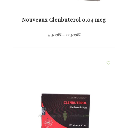
Nouveaux Clenbuterol 0,04 mcg
9.500
Ft
–
22.500
Ft