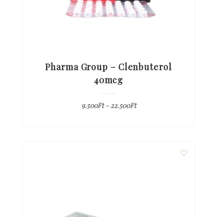
Pharma Group – Clenbuterol
40mcg
9.500
Ft
–
22.500
Ft