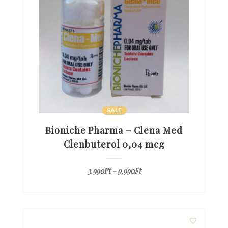
SALE
Bioniche Pharma – Clena Med
Clenbuterol 0,04 mcg
3.990
Ft
–
9.990
Ft