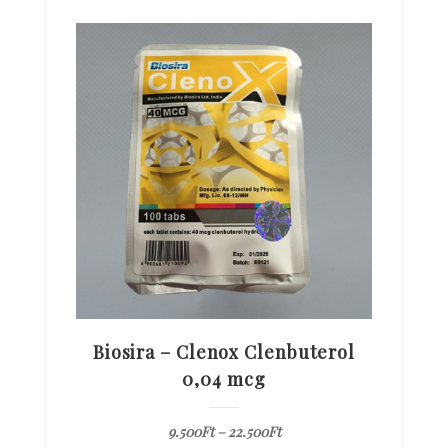
Biosira – Clenox Clenbuterol
0,04 mcg
9.500
Ft
–
22.500
Ft