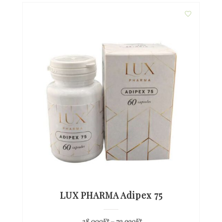
LUX PHARMA Adipex 75
28.000
Ft
–
79.990
Ft