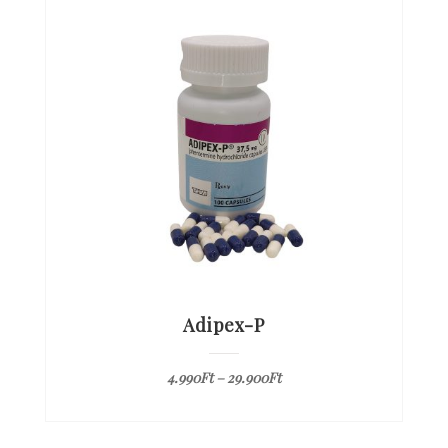
Adipex-P
4.990
Ft
–
29.900
Ft