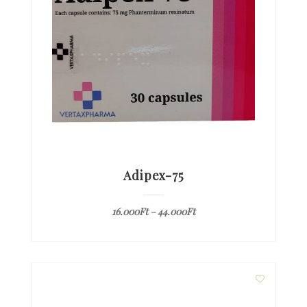
Adipex-75
16.000
Ft
–
44.000
Ft