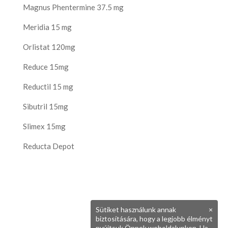
Magnus Phentermine 37.5 mg
Meridia 15 mg
Orlistat 120mg
Reduce 15mg
Reductil 15 mg
Sibutril 15mg
Slimex 15mg
Reducta Depot
Sütiket használunk annak
×
biztosítására, hogy a legjobb élményt
nyújtsuk Önnek weboldalunkon. Ha