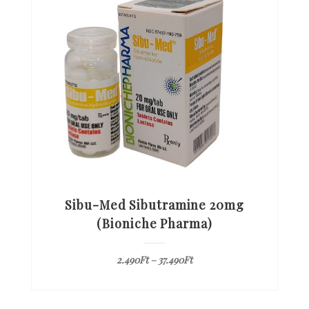
Sibu-Med Sibutramine 20mg
(Bioniche Pharma)
2.490
Ft
–
37.490
Ft