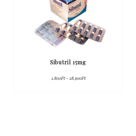
Sibutril 15mg
1.800
Ft
–
28.900
Ft