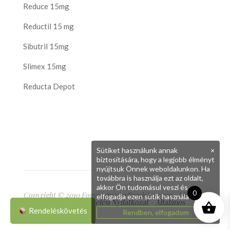
Reduce 15mg
Reductil 15 mg
Sibutril 15mg
Slimex 15mg
Reducta Depot
Sütiket használunk annak
×
biztosítására, hogy a legjobb élményt
nyújtsuk Önnek weboldalunkon. Ha
továbbra is használja ezt az oldalt,
akkor Ön tudomásul veszi és
0
Copyright © 2010 FogyasztoszerRendeles.com - Minden
elfogadja ezen sütik használatát.
jog fenntartva
Adatkezelési Nyilatkozat
-
Általános
Szerződési Feltételek
Rendeléskövetés
Rendben, elfogadom