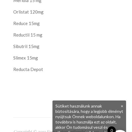
Meridia 15 mg
Orlistat 120mg
Reduce 15mg
Reductil 15 mg
Sibutril 15mg
Slimex 15mg
Reducta Depot
Sütiket használunk annak
×
biztosítására, hogy a legjobb élményt
nyújtsuk Önnek weboldalunkon. Ha
továbbra is használja ezt az oldalt,
akkor Ön tudomásul veszi és
0
Copyright © 2010 FogyasztoszerRendeles.com - Minden