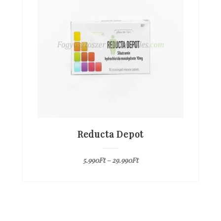
Reducta Depot
5.990
Ft
–
29.990
Ft