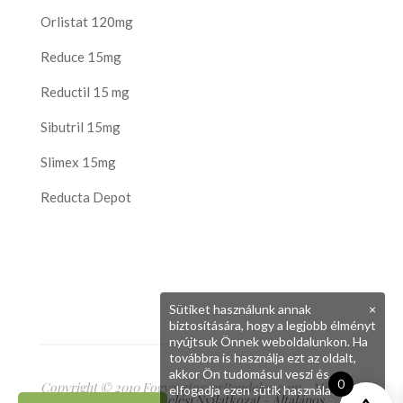
Orlistat 120mg
Reduce 15mg
Reductil 15 mg
Sibutril 15mg
Slimex 15mg
Reducta Depot
Sütiket használunk annak
×
biztosítására, hogy a legjobb élményt
nyújtsuk Önnek weboldalunkon. Ha
továbbra is használja ezt az oldalt,
akkor Ön tudomásul veszi és
0
Copyright © 2010 FogyasztoszerRendeles.com - Minden
elfogadja ezen sütik használatát.
jog fenntartva
Adatkezelési Nyilatkozat
-
Általános