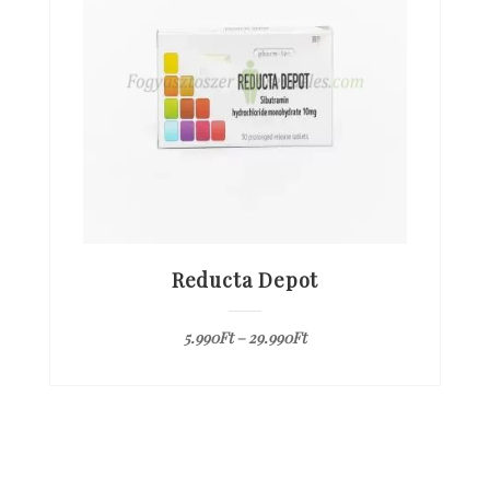
Reducta Depot
5.990
Ft
–
29.990
Ft