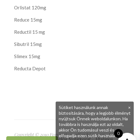
Orlistat 120mg
Reduce 15mg
Reductil 15 mg
Sibutril 15mg
Slimex 15mg
Reducta Depot
Sütiket használunk annak
×
biztosítására, hogy a legjobb élményt
nyújtsuk Önnek weboldalunkon. Ha
továbbra is használja ezt az oldalt,
akkor Ön tudomásul veszi és
0
Copyright © 2010 FogyasztoszerRendeles.com - Minden
elfogadja ezen sütik használatát.
jog fenntartva
Adatkezelési Nyilatkozat
-
Általános