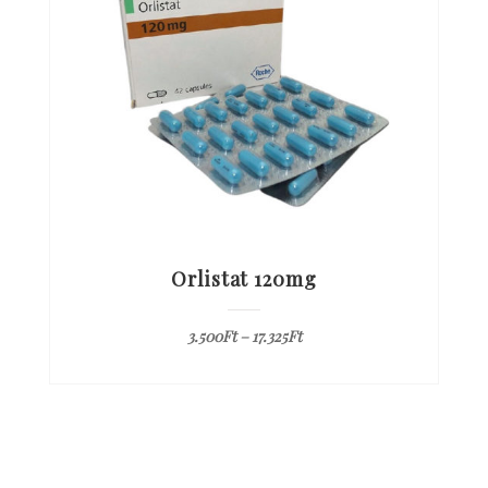
Orlistat 120mg
3.500
Ft
–
17.325
Ft