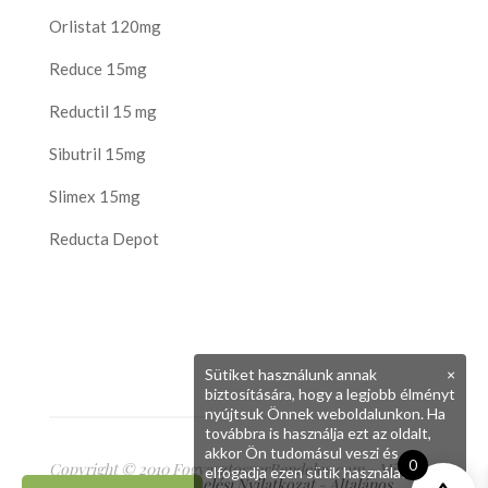
Orlistat 120mg
Reduce 15mg
Reductil 15 mg
Sibutril 15mg
Slimex 15mg
Reducta Depot
Sütiket használunk annak
×
biztosítására, hogy a legjobb élményt
nyújtsuk Önnek weboldalunkon. Ha
továbbra is használja ezt az oldalt,
akkor Ön tudomásul veszi és
0
Copyright © 2010 FogyasztoszerRendeles.com - Minden
elfogadja ezen sütik használatát.
jog fenntartva
Adatkezelési Nyilatkozat
-
Általános