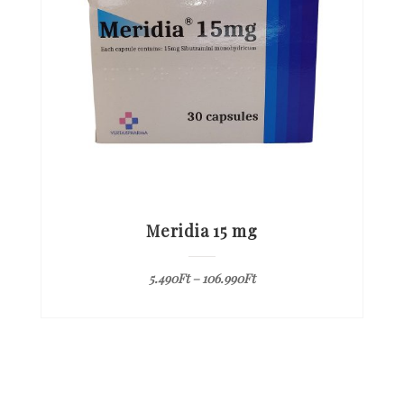
Meridia 15 mg
5.490
Ft
–
106.990
Ft