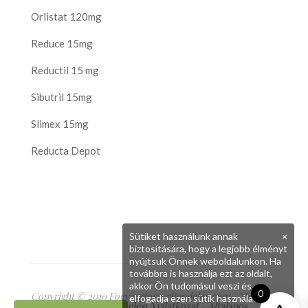
Orlistat 120mg
Reduce 15mg
Reductil 15 mg
Sibutril 15mg
Slimex 15mg
Reducta Depot
Sütiket használunk annak
×
biztosítására, hogy a legjobb élményt
nyújtsuk Önnek weboldalunkon. Ha
továbbra is használja ezt az oldalt,
akkor Ön tudomásul veszi és
0
Copyright © 2010 FogyasztoszerRendeles.com - Minden
elfogadja ezen sütik használatát.
jog fenntartva
Adatkezelési Nyilatkozat
-
Általános