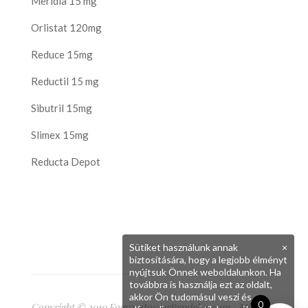
Meridia 15 mg
Orlistat 120mg
Reduce 15mg
Reductil 15 mg
Sibutril 15mg
Slimex 15mg
Reducta Depot
Sütiket használunk annak
×
biztosítására, hogy a legjobb élményt
nyújtsuk Önnek weboldalunkon. Ha
továbbra is használja ezt az oldalt,
akkor Ön tudomásul veszi és
0
Copyright © 2010 FogyasztoszerRendeles.com - Minden