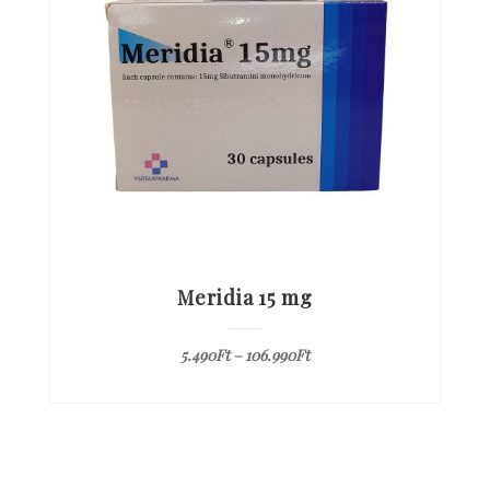
Meridia 15 mg
5.490
Ft
–
106.990
Ft