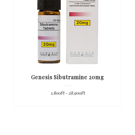
Genesis Sibutramine 20mg
1.800
Ft
–
28.900
Ft