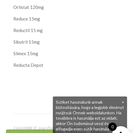
Orlistat 120mg
Reduce 15mg
Reductil 15 mg
Sibutril 15mg
Slimex 15mg
Reducta Depot
Sütiket használunk annak
×
biztosítására, hogy a legjobb élményt
nyújtsuk Önnek weboldalunkon. Ha
továbbra is használja ezt az oldalt,
akkor Ön tudomásul veszi és
0
Copyright © 2010 FogyasztoszerRendeles.com - Minden
elfogadja ezen sütik használatát.
jog fenntartva
Adatkezelési Nyilatkozat
-
Általános