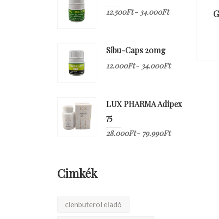
12.500
Ft
34.000
Ft
–
G
Sibu-Caps 20mg
12.000
Ft
34.000
Ft
–
LUX PHARMA Adipex
75
28.000
Ft
79.990
Ft
–
Cimkék
clenbuterol eladó