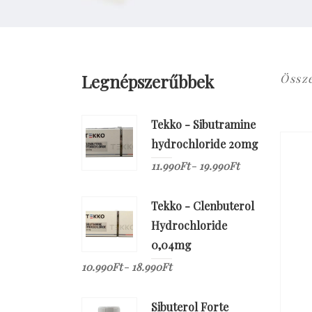
Legnépszerűbbek
Össz
Tekko - Sibutramine
hydrochloride 20mg
11.990
Ft
19.990
Ft
–
Tekko - Clenbuterol
Hydrochloride
0,04mg
10.990
Ft
18.990
Ft
–
Sibuterol Forte