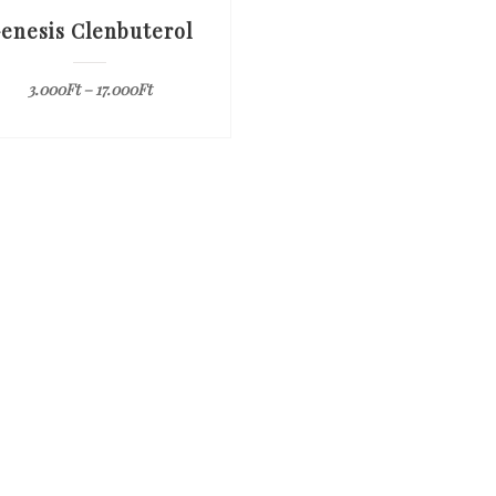
enesis Clenbuterol
3.000
Ft
–
17.000
Ft