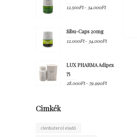
12.500
Ft
34.000
Ft
–
Sibu-Caps 20mg
12.000
Ft
34.000
Ft
–
LUX PHARMA Adipex
75
28.000
Ft
79.990
Ft
–
Cimkék
clenbuterol eladó