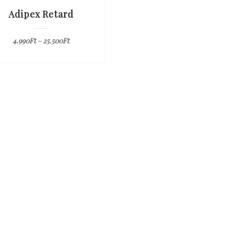
Adipex Retard
4.990
Ft
–
25.500
Ft