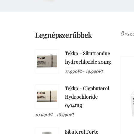
Legnépszerűbbek
Össz
Tekko - Sibutramine
hydrochloride 20mg
11.990
Ft
19.990
Ft
–
Tekko - Clenbuterol
Hydrochloride
0,04mg
10.990
Ft
18.990
Ft
–
Sibuterol Forte