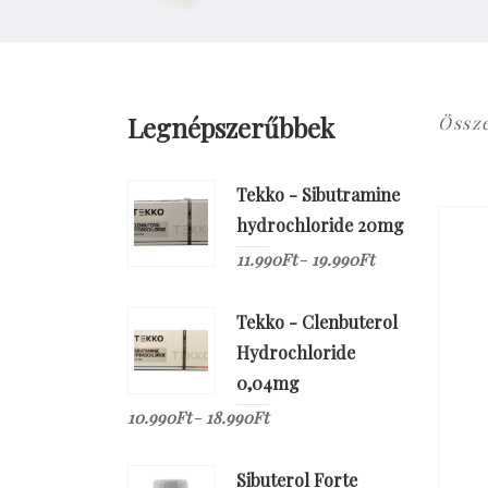
Legnépszerűbbek
Össz
Tekko - Sibutramine
hydrochloride 20mg
11.990
Ft
19.990
Ft
–
Tekko - Clenbuterol
Hydrochloride
0,04mg
10.990
Ft
18.990
Ft
–
Sibuterol Forte