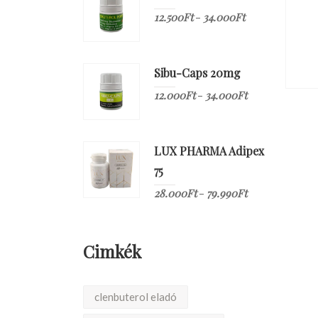
12.500
Ft
34.000
Ft
–
Sibu-Caps 20mg
12.000
Ft
34.000
Ft
–
LUX PHARMA Adipex
75
28.000
Ft
79.990
Ft
–
Cimkék
clenbuterol eladó