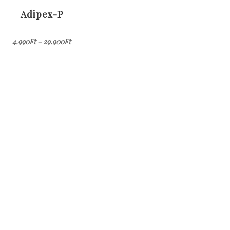
Adipex-P
4.990
Ft
–
29.900
Ft