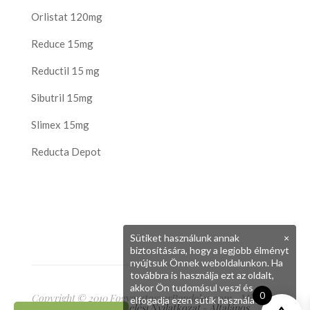
Orlistat 120mg
Reduce 15mg
Reductil 15 mg
Sibutril 15mg
Slimex 15mg
Reducta Depot
Sütiket használunk annak
×
biztosítására, hogy a legjobb élményt
nyújtsuk Önnek weboldalunkon. Ha
továbbra is használja ezt az oldalt,
akkor Ön tudomásul veszi és
0
Copyright © 2010 FogyasztoszerRendeles.com - Minden
elfogadja ezen sütik használatát.
jog fenntartva
Adatkezelési Nyilatkozat
-
Általános