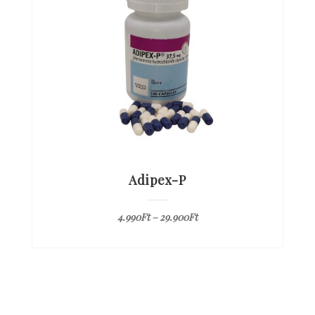
Adipex-P
4.990
Ft
–
29.900
Ft