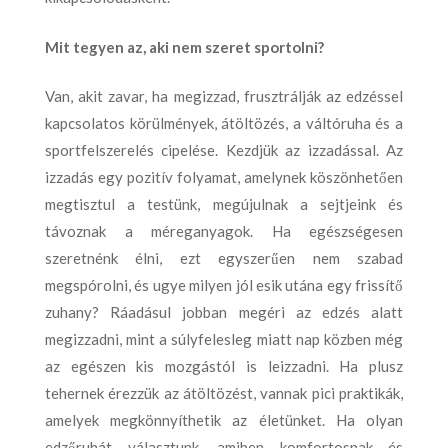
Mit tegyen az, aki nem szeret sportolni?
Van, akit zavar, ha megizzad, frusztrálják az edzéssel
kapcsolatos körülmények, átöltözés, a váltóruha és a
sportfelszerelés cipelése. Kezdjük az izzadással. Az
izzadás egy pozitív folyamat, amelynek köszönhetően
megtisztul a testünk, megújulnak a sejtjeink és
távoznak a méreganyagok. Ha egészségesen
szeretnénk élni, ezt egyszerűen nem szabad
megspórolni, és ugye milyen jól esik utána egy frissítő
zuhany? Ráadásul jobban megéri az edzés alatt
megizzadni, mint a súlyfelesleg miatt nap közben még
az egészen kis mozgástól is leizzadni. Ha plusz
tehernek érezzük az átöltözést, vannak pici praktikák,
amelyek megkönnyíthetik az életünket. Ha olyan
edzőruhát választunk, amiben komfortosnak és