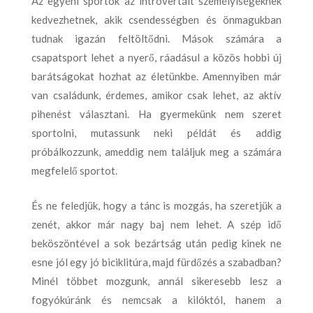
Az egyéni sportok az introvertált személyiségeknek
kedvezhetnek, akik csendességben és önmagukban
tudnak igazán feltöltődni. Mások számára a
csapatsport lehet a nyerő, ráadásul a közös hobbi új
barátságokat hozhat az életünkbe. Amennyiben már
van családunk, érdemes, amikor csak lehet, az aktív
pihenést választani. Ha gyermekünk nem szeret
sportolni, mutassunk neki példát és addig
próbálkozzunk, ameddig nem találjuk meg a számára
megfelelő sportot.
És ne feledjük, hogy a tánc is mozgás, ha szeretjük a
zenét, akkor már nagy baj nem lehet. A szép idő
beköszöntével a sok bezártság után pedig kinek ne
esne jól egy jó biciklitúra, majd fürdőzés a szabadban?
Minél többet mozgunk, annál sikeresebb lesz a
fogyókúránk és nemcsak a kilóktól, hanem a