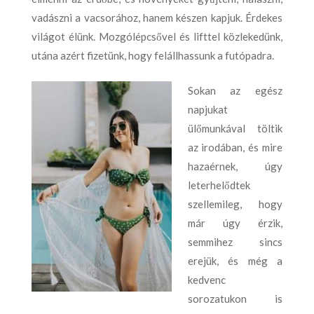
vadászni a vacsorához, hanem készen kapjuk. Érdekes
világot élünk. Mozgólépcsővel és lifttel közlekedünk,
utána azért fizetünk, hogy felállhassunk a futópadra.
Sokan az egész
napjukat
ülőmunkával töltik
az irodában, és mire
hazaérnek, úgy
leterhelődtek
szellemileg, hogy
már úgy érzik,
semmihez sincs
erejük, és még a
kedvenc
sorozatukon is