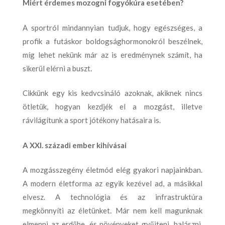
Miért érdemes mozogni fogyókúra esetében?
A sportról mindannyian tudjuk, hogy egészséges, a
profik a futáskor boldogsághormonokról beszélnek,
míg lehet nekünk már az is eredménynek számít, ha
sikerül elérni a buszt.
Cikkünk egy kis kedvcsináló azoknak, akiknek nincs
ötletük, hogyan kezdjék el a mozgást, illetve
rávilágítunk a sport jótékony hatásaira is.
A XXI. századi ember kihívásai
A mozgásszegény életmód elég gyakori napjainkban.
A modern életforma az egyik kezével ad, a másikkal
elvesz. A technológia és az infrastruktúra
megkönnyíti az életünket. Már nem kell magunknak
elmenni az erdőbe, és növényeket gyűjteni, halászni,