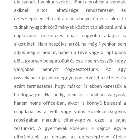
elalszanak. Ilyenkor szokott jönni a probléma, vannak,
akiknek nincs lehetősége rendszeresen és
egészségesen étkezni a munkahelyükön és csak este
tudnak nyugodt körülmények között táplálkozni, ami a
napközbeni nélkülözés miatt nagyobb adagra is
sikerülhet. Nem beszélve arról, ha még ilyenkor sem
adjuk meg a módját, hanem a tévé vagy a laptopunk
előtt gyorsan belapátoljuk és észre sem vesszük, hogy
valójában mennyit fogyasztottunk. Az agy
összekapcsolja ezt a megnyugvás érzetet az étellel, és
ezért természetes, hogy máskor is ebben keressük a
boldogságot. Ha pedig nem az irodában vagyunk,
hanem home office-ban, akkor is könnyű beleesni a
csapdába és a vélt vagy valós kötelezettségeink
rabságában maradni, elhanyagolva ezzel a saját
testünket. A gyermekek körében is sajnos egyre
elterjedtebb az elhízás, az egészségtelen ételek