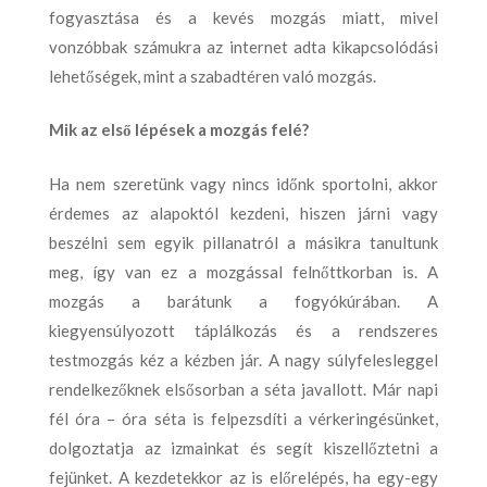
fogyasztása és a kevés mozgás miatt, mivel
vonzóbbak számukra az internet adta kikapcsolódási
lehetőségek, mint a szabadtéren való mozgás.
Mik az első lépések a mozgás felé?
Ha nem szeretünk vagy nincs időnk sportolni, akkor
érdemes az alapoktól kezdeni, hiszen járni vagy
beszélni sem egyik pillanatról a másikra tanultunk
meg, így van ez a mozgással felnőttkorban is. A
mozgás a barátunk a fogyókúrában. A
kiegyensúlyozott táplálkozás és a rendszeres
testmozgás kéz a kézben jár. A nagy súlyfelesleggel
rendelkezőknek elsősorban a séta javallott. Már napi
fél óra – óra séta is felpezsdíti a vérkeringésünket,
dolgoztatja az izmainkat és segít kiszellőztetni a
fejünket. A kezdetekkor az is előrelépés, ha egy-egy