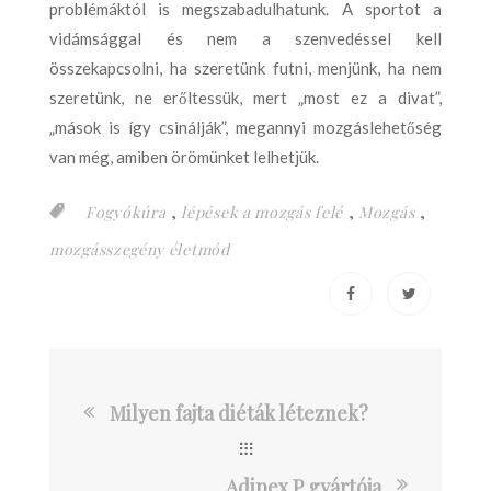
problémáktól is megszabadulhatunk. A sportot a
vidámsággal és nem a szenvedéssel kell
összekapcsolni, ha szeretünk futni, menjünk, ha nem
szeretünk, ne erőltessük, mert „most ez a divat”,
„mások is így csinálják”, megannyi mozgáslehetőség
van még, amiben örömünket lelhetjük.
,
,
,
Fogyókúra
lépések a mozgás felé
Mozgás
mozgásszegény életmód
Milyen fajta diéták léteznek?
Adipex P gyártója