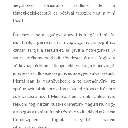
megállóval hamarabb szállunk le a
tömegközlekedésről és sétával tesszük meg a mini
távot.
Érdemes a sétát gyógytornával is kiegészíteni. Az
ízületeink, a gerincünk és a végtagjaink átmozgatása
karban tartja a testünket, és javítja fittségünket. A
sport jótékony hatásait rövidesen érezni fogjuk a
hétköznapjainkban, könnyedebben fogunk mozogni,
jobb lesz az állóképességünk és az egyensúlyérzékünk.
Mentálisan is megnövekedik a teljesítményünk, az
apró mozdulatok sorozatos művelete koncentrációra
és kitartásra nevel. Mindeközben az önbecsülésünk is
fejlődni fog, hiszen büszkék lehetünk magunkra, hogy
a mozgás a napi rutinunk részévé vált. Idővel már nem
fáradtságként fogjuk megélni, hanem
kikapcsolódásként.