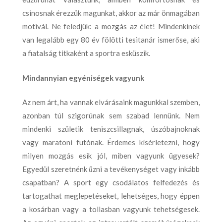
csinosnak érezzük magunkat, akkor az már önmagában
motivál. Ne feledjük: a mozgás az élet! Mindenkinek
van legalább egy 80 év fölötti tesitanár ismerőse, aki
a fiatalság titkaként a sportra esküszik.
Mindannyian egyéniségek vagyunk
Az nem árt, ha vannak elvárásaink magunkkal szemben,
azonban túl szigorúnak sem szabad lennünk. Nem
mindenki születik teniszcsillagnak, úszóbajnoknak
vagy maratoni futónak. Érdemes kísérletezni, hogy
milyen mozgás esik jól, miben vagyunk ügyesek?
Egyedül szeretnénk űzni a tevékenységet vagy inkább
csapatban? A sport egy csodálatos felfedezés és
tartogathat meglepetéseket, lehetséges, hogy éppen
a kosárban vagy a tollasban vagyunk tehetségesek.