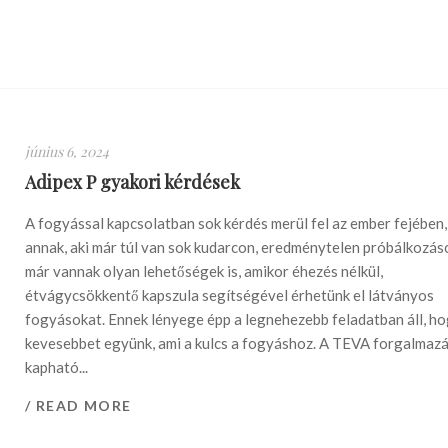
június 6, 2024
Adipex P gyakori kérdések
A fogyással kapcsolatban sok kérdés merül fel az ember fejében,
annak, aki már túl van sok kudarcon, eredménytelen próbálkozá
már vannak olyan lehetőségek is, amikor éhezés nélkül,
étvágycsökkentő kapszula segítségével érhetünk el látványos
fogyásokat. Ennek lényege épp a legnehezebb feladatban áll, h
kevesebbet együnk, ami a kulcs a fogyáshoz. A TEVA forgalmaz
kapható...
/ READ MORE