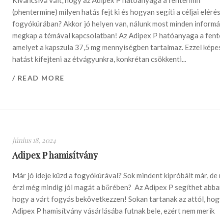
Kíváncsivá vált, hogy az Adipex P hatóanyaga a fentermin
(phentermine) milyen hatás fejt ki és hogyan segíti a céljai eléré
fogyókúrában? Akkor jó helyen van, nálunk most minden informá
megkap a témával kapcsolatban! Az Adipex P hatóanyaga a fent
amelyet a kapszula 37,5 mg mennyiségben tartalmaz. Ezzel képe
hatást kifejteni az étvágyunkra, konkrétan csökkenti...
/ READ MORE
június 18, 2024
Adipex P hamisítvány
Már jó ideje küzd a fogyókúrával? Sok mindent kipróbált már, de
érzi még mindig jól magát a bőrében? Az Adipex P segíthet abba
hogy a várt fogyás bekövetkezzen! Sokan tartanak az attól, ho
Adipex P hamisítvány vásárlásába futnak bele, ezért nem merik