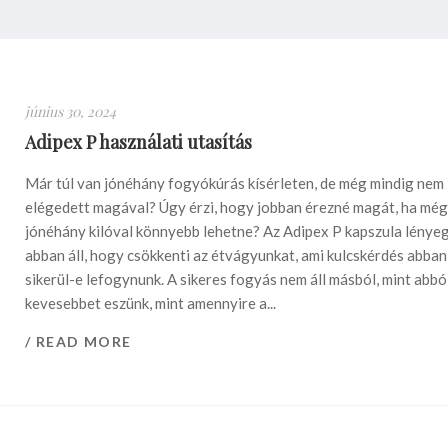
június 30, 2024
Adipex P használati utasítás
Már túl van jónéhány fogyókúrás kísérleten, de még mindig nem
elégedett magával? Úgy érzi, hogy jobban érezné magát, ha mé
jónéhány kilóval könnyebb lehetne? Az Adipex P kapszula lénye
abban áll, hogy csökkenti az étvágyunkat, ami kulcskérdés abban
sikerül-e lefogynunk. A sikeres fogyás nem áll másból, mint abbó
kevesebbet eszünk, mint amennyire a...
/ READ MORE