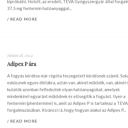
kipróbálni. Holott, az eredeti, TEVA Gyógyszergyár által forga
37,5 mg fentermin hatóanyaggal...
/ READ MORE
június 18, 2024
Adipex P ára
A fogyás kérdése már régóta feszegetett kérdésnek számít. Sok
esküsznek egyes diétákra, aztán van, akinél működik, van, akinél 
kutatók azonban felfedeztek olyan hatóanyagokat, amelyek
mindenkinél egyaránt működnek és elősegítik a fogyást. Ilyen a
fentermin (phentermine) is, amit az Adipex P is tartalmaz a TEVA
forgalmazásában. Kíváncsi rá, hogy hogyan alakul az Adipex P...
/ READ MORE