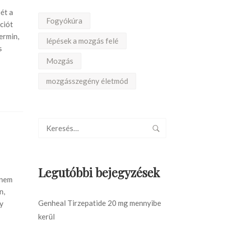
sét a
Fogyókúra
ciót
ermin,
lépések a mozgás felé
s
Mozgás
mozgásszegény életmód
Legutóbbi bejegyzések
 nem
n,
Genheal Tirzepatide 20 mg mennyibe
gy
kerül