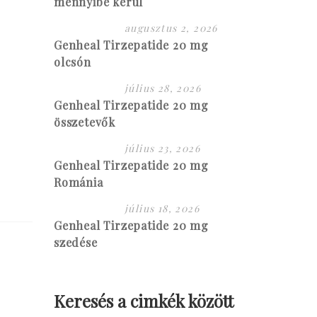
mennyibe kerül
augusztus 2, 2026
Genheal Tirzepatide 20 mg
olcsón
július 28, 2026
Genheal Tirzepatide 20 mg
összetevők
július 23, 2026
Genheal Tirzepatide 20 mg
Románia
július 18, 2026
Genheal Tirzepatide 20 mg
szedése
Keresés a cimkék között