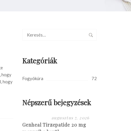
Kategóriák
g
ge
, hogy
Fogyókúra
72
l, hogy
Népszerű bejegyzések
augusztus 7, 2026
Genheal Tirzepatide 20 mg