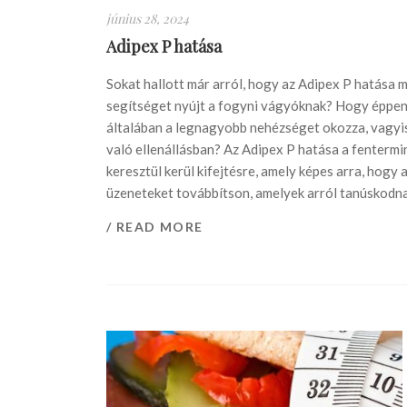
június 28, 2024
Adipex P hatása
Sokat hallott már arról, hogy az Adipex P hatása m
segítséget nyújt a fogyni vágyóknak? Hogy éppen 
általában a legnagyobb nehézséget okozza, vagyis
való ellenállásban? Az Adipex P hatása a fenterm
keresztül kerül kifejtésre, amely képes arra, hogy
üzeneteket továbbítson, amelyek arról tanúskodnak
/ READ MORE