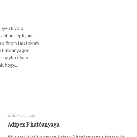
ilyen kiváló
abban segít, ami
 a finom falatoknak
in hatóanyagon
 az agyba olyan
, hogy...
június 25, 2024
Adipex P hatóanyaga