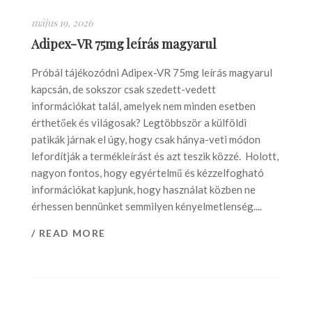
május 19, 2026
Adipex-VR 75mg leírás magyarul
Próbál tájékozódni Adipex-VR 75mg leírás magyarul
kapcsán, de sokszor csak szedett-vedett
információkat talál, amelyek nem minden esetben
érthetőek és világosak? Legtöbbször a külföldi
patikák járnak el úgy, hogy csak hánya-veti módon
lefordítják a termékleírást és azt teszik közzé. Holott,
nagyon fontos, hogy egyértelmű és kézzelfogható
információkat kapjunk, hogy használat közben ne
érhessen bennünket semmilyen kényelmetlenség....
/ READ MORE