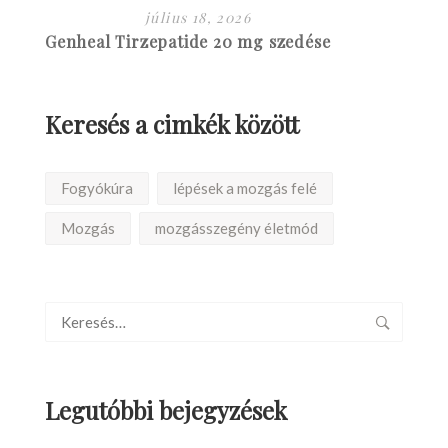
július 18, 2026
Genheal Tirzepatide 20 mg szedése
Keresés a cimkék között
Fogyókúra
lépések a mozgás felé
Mozgás
mozgásszegény életmód
Legutóbbi bejegyzések