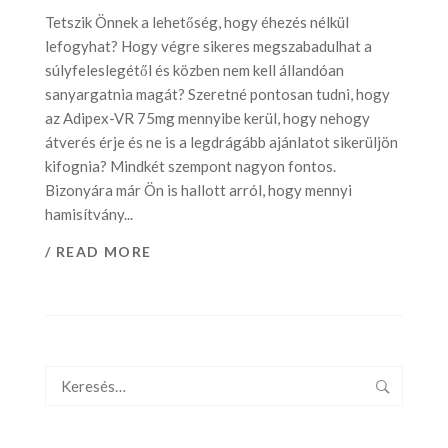
Tetszik Önnek a lehetőség, hogy éhezés nélkül
lefogyhat? Hogy végre sikeres megszabadulhat a
súlyfeleslegétől és közben nem kell állandóan
sanyargatnia magát? Szeretné pontosan tudni, hogy
az Adipex-VR 75mg mennyibe kerül, hogy nehogy
átverés érje és ne is a legdrágább ajánlatot sikerüljön
kifognia? Mindkét szempont nagyon fontos.
Bizonyára már Ön is hallott arról, hogy mennyi
hamisítvány...
/ READ MORE