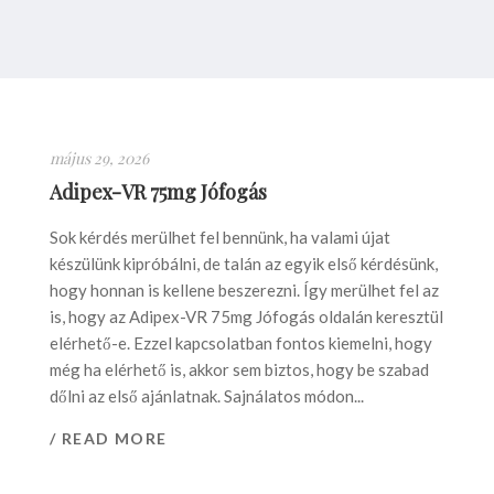
május 29, 2026
Adipex-VR 75mg Jófogás
Sok kérdés merülhet fel bennünk, ha valami újat
készülünk kipróbálni, de talán az egyik első kérdésünk,
hogy honnan is kellene beszerezni. Így merülhet fel az
is, hogy az Adipex-VR 75mg Jófogás oldalán keresztül
elérhető-e. Ezzel kapcsolatban fontos kiemelni, hogy
még ha elérhető is, akkor sem biztos, hogy be szabad
dőlni az első ajánlatnak. Sajnálatos módon...
/ READ MORE