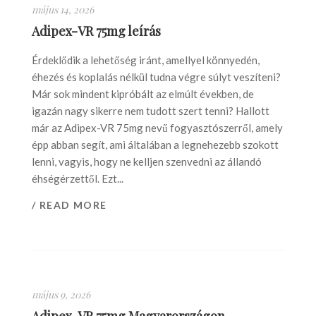
május 14, 2026
Adipex-VR 75mg leírás
Érdeklődik a lehetőség iránt, amellyel könnyedén,
éhezés és koplalás nélkül tudna végre súlyt veszíteni?
Már sok mindent kipróbált az elmúlt években, de
igazán nagy sikerre nem tudott szert tenni? Hallott
már az Adipex-VR 75mg nevű fogyasztószerről, amely
épp abban segít, ami általában a legnehezebb szokott
lenni, vagyis, hogy ne kelljen szenvedni az állandó
éhségérzettől. Ezt...
/ READ MORE
május 9, 2026