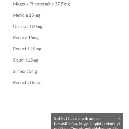
Magnus Phentermine 37.5 mg
Meridia 15 mg
Orlistat 120mg
Reduce 15mg
Reductil 15 mg
Sibutril 15mg
Slimex 15mg
Reducta Depot
Sütiket használunk annak
×
biztosítására, hogy a legjobb élményt
nyújtsuk Önnek weboldalunkon. Ha