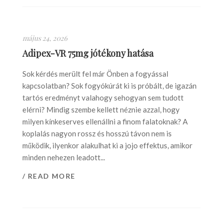
május 24, 2026
Adipex-VR 75mg jótékony hatása
Sok kérdés merült fel már Önben a fogyással
kapcsolatban? Sok fogyókúrát ki is próbált, de igazán
tartós eredményt valahogy sehogyan sem tudott
elérni? Mindig szembe kellett néznie azzal, hogy
milyen kínkeserves ellenállni a finom falatoknak? A
koplalás nagyon rossz és hosszú távon nem is
működik, ilyenkor alakulhat ki a jojo effektus, amikor
minden nehezen leadott...
/ READ MORE