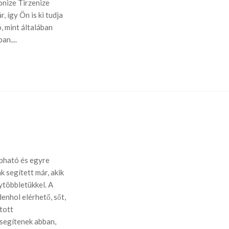
onize Tirzenize
 így Ön is ki tudja
, mint általában
an....
pható és egyre
 segített már, akik
ytöbbletükkel. A
nhol elérhető, sőt,
tott
 segítenek abban,