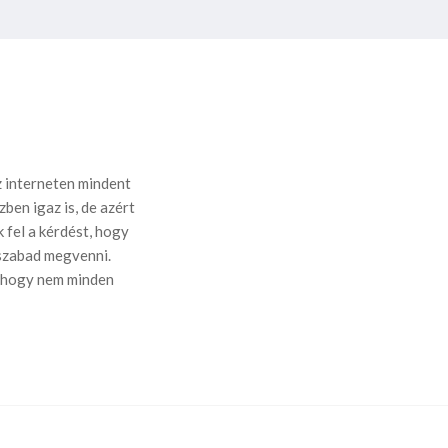
 interneten mindent
ben igaz is, de azért
 fel a kérdést, hogy
 szabad megvenni.
, hogy nem minden