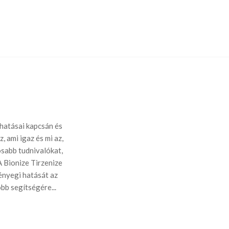
khatásai kapcsán és
, ami igaz és mi az,
sabb tudnivalókat,
 Bionize Tirzenize
ényegi hatását az
bb segítségére...