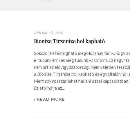
február 28, 2026
Bionize Tirzenize hol kapható
Sokszor kézenfogható megoldásnak tűnik, hogy az
el tudunk érni és meg tudunk vásárolni. Ez nagyrész
nem árt az elővigyázatosság. Nem véletlen tesszük
a Bionize Tirzenize hol kapható és egyáltalán hol
Mert sok rosszat lehet hallani azzal kapcsolatban
üzlet kínálja az...
/ READ MORE