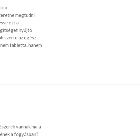
ak a
zeretne megtudni
sse ezt a
gítséget nyújtó
bb szerte az egész
e nem tabletta, hanem
ószerek vannak ma a
nének a fogyásban?