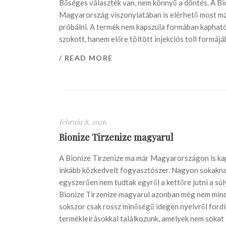
Bőséges választék van, nem könnyű a döntés. A Bi
Magyarország viszonylatában is elérhető most már,
próbálni. A termék nem kapszula formában kapható
szokott, hanem előre töltött injekciós toll formájáb
/ READ MORE
február 8, 2026
Bionize Tirzenize magyarul
A Bionize Tirzenize ma már Magyarországon is ka
inkább közkedvelt fogyasztószer. Nagyon sokaknak
egyszerűen nem tudtak egyről a kettőre jutni a súl
Bionize Tirzenize magyarul azonban még nem minde
sokszor csak rossz minőségű idegen nyelvről fordí
termékleírásokkal találkozunk, amelyek nem sokat