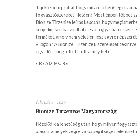
Tájékozódni próbál, hogy milyen lehetőségei vann
fogyasztószereket illetően? Most éppen többet s
Bionize Tirzenize leírás kapcsán, hogy megismerhe
kényelmesen használható és a fogyásban óriási se
terméket, amely nem véletlen lesz egyre népszerű
világon? A Bionize Tirzenize kiszerelését tekintv
egy előre megtöltött toll, amely heti...
/ READ MORE
február 13, 2026
Bionize Tirzenize Magyarország
Nézelődik a lehetőség után, hogy milyen fogyaszt
piacon, amelyek végre valós segítséget jelenthet