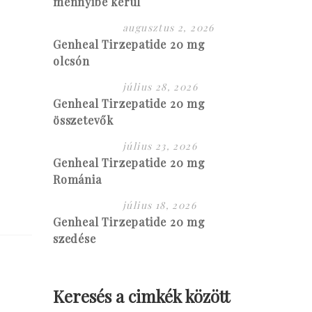
mennyibe kerül
augusztus 2, 2026
Genheal Tirzepatide 20 mg
olcsón
július 28, 2026
Genheal Tirzepatide 20 mg
összetevők
július 23, 2026
Genheal Tirzepatide 20 mg
Románia
július 18, 2026
Genheal Tirzepatide 20 mg
szedése
Keresés a cimkék között