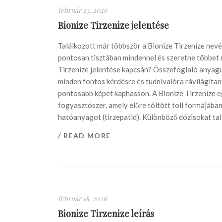
február 23, 2026
Bionize Tirzenize jelentése
Találkozott már többször a Bionize Tirzenize nevév
pontosan tisztában mindennel és szeretne többet 
Tirzenize jelentése kapcsán? Összefoglaló anyag
minden fontos kérdésre és tudnivalóra rávilágítan
pontosabb képet kaphasson. A Bionize Tirzenize e
fogyasztószer, amely előre töltött toll formájába
hatóanyagot (tirzepatid). Különböző dózisokat talá
/ READ MORE
február 18, 2026
Bionize Tirzenize leírás