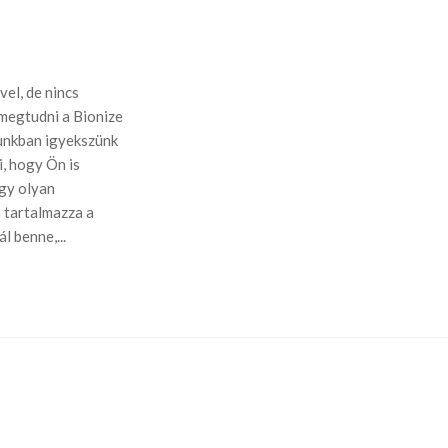
el, de nincs
megtudni a Bionize
unkban igyekszünk
i, hogy Ön is
gy olyan
n tartalmazza a
l benne,...