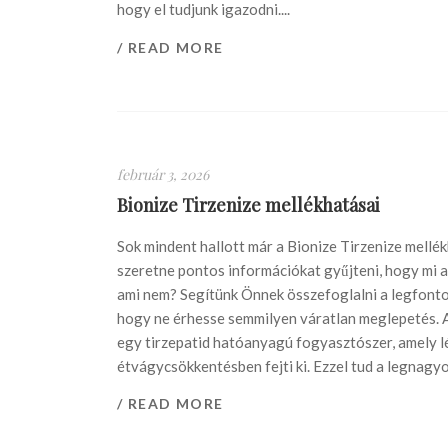
hogy el tudjunk igazodni....
/ READ MORE
február 3, 2026
Bionize Tirzenize mellékhatásai
Sok mindent hallott már a Bionize Tirzenize mellé
szeretne pontos információkat gyűjteni, hogy mi az
ami nem? Segítünk Önnek összefoglalni a legfonto
hogy ne érhesse semmilyen váratlan meglepetés. A
egy tirzepatid hatóanyagú fogyasztószer, amely l
étvágycsökkentésben fejti ki. Ezzel tud a legnagyo
/ READ MORE