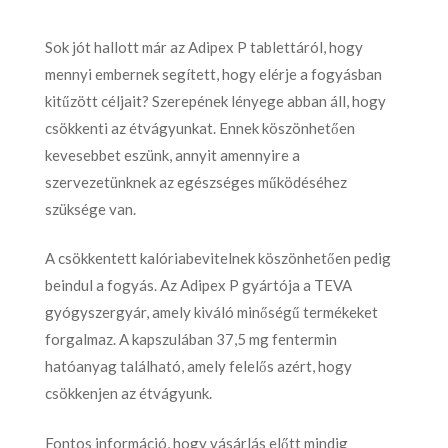
Sok jót hallott már az Adipex P tablettáról, hogy
mennyi embernek segített, hogy elérje a fogyásban
kitűzött céljait? Szerepének lényege abban áll, hogy
csökkenti az étvágyunkat. Ennek köszönhetően
kevesebbet eszünk, annyit amennyire a
szervezetünknek az egészséges működéséhez
szüksége van.
A csökkentett kalóriabevitelnek köszönhetően pedig
beindul a fogyás. Az Adipex P gyártója a TEVA
gyógyszergyár, amely kiváló minőségű termékeket
forgalmaz. A kapszulában 37,5 mg fentermin
hatóanyag található, amely felelős azért, hogy
csökkenjen az étvágyunk.
Fontos információ, hogy vásárlás előtt mindig