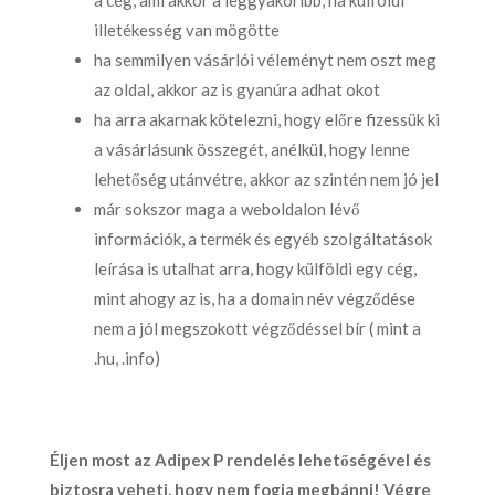
a cég, ami akkor a leggyakoribb, ha külföldi
illetékesség van mögötte
ha semmilyen vásárlói véleményt nem oszt meg
az oldal, akkor az is gyanúra adhat okot
ha arra akarnak kötelezni, hogy előre fizessük ki
a vásárlásunk összegét, anélkül, hogy lenne
lehetőség utánvétre, akkor az szintén nem jó jel
már sokszor maga a weboldalon lévő
információk, a termék és egyéb szolgáltatások
leírása is utalhat arra, hogy külföldi egy cég,
mint ahogy az is, ha a domain név végződése
nem a jól megszokott végződéssel bír ( mint a
.hu, .info)
Éljen most az
Adipex P rendelés
lehetőségével és
biztosra veheti, hogy nem fogja megbánni! Végre