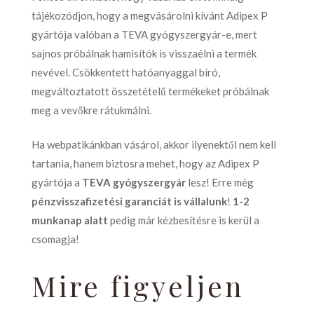
tájékozódjon, hogy a megvásárolni kívánt Adipex P
gyártója valóban a TEVA gyógyszergyár-e, mert
sajnos próbálnak hamisítók is visszaélni a termék
nevével. Csökkentett hatóanyaggal bíró,
megváltoztatott összetételű termékeket próbálnak
meg a vevőkre rátukmálni.
Ha webpatikánkban vásárol, akkor ilyenektől nem kell
tartania, hanem biztosra mehet, hogy az Adipex P
gyártója a
TEVA gyógyszergyár
lesz! Erre még
pénzvisszafizetési garanciát is vállalunk
!
1-2
munkanap alatt
pedig már kézbesítésre is kerül a
csomagja!
Mire figyeljen