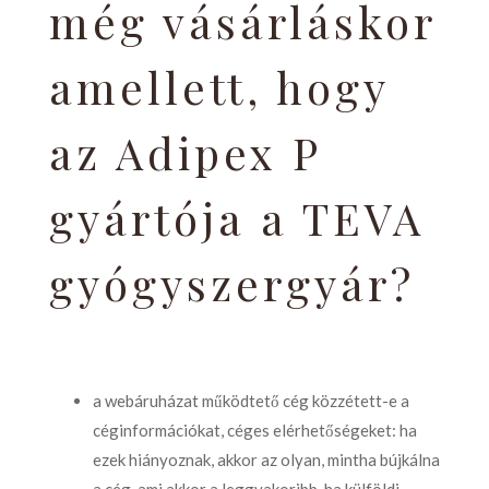
még vásárláskor
amellett, hogy
az Adipex P
gyártója a TEVA
gyógyszergyár?
a webáruházat működtető cég közzétett-e a
céginformációkat, céges elérhetőségeket: ha
ezek hiányoznak, akkor az olyan, mintha bújkálna