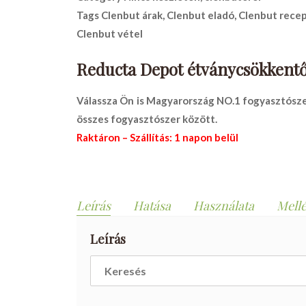
Tags
Clenbut árak
,
Clenbut eladó
,
Clenbut recep
Clenbut vétel
Reducta Depot étványcsökkentő
Válassza Ön is Magyarország NO.1 fogyasztószer
összes fogyasztószer között.
Raktáron – Szállítás: 1 napon belül
Leírás
Hatása
Használata
Mell
Leírás