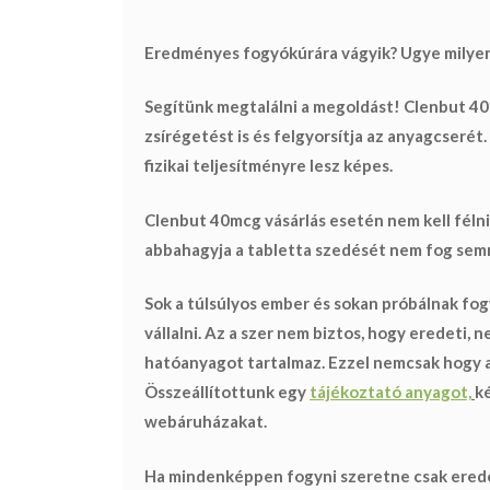
Eredményes fogyókúrára vágyik? Ugye milyen 
Segítünk megtalálni a megoldást!
Clenbut 40m
zsírégetést is és felgyorsítja az anyagcserét
fizikai teljesítményre lesz képes.
Clenbut 40mcg vásárlás esetén nem kell félni
abbahagyja a tabletta szedését nem fog
semm
Sok a túlsúlyos ember és sokan próbálnak fog
vállalni.
Az a szer nem biztos, hogy eredeti
, 
hatóanyagot tartalmaz. Ezzel nemcsak hogy
Összeállítottunk egy
tájékoztató anyagot,
k
webáruházakat.
Ha mindenképpen fogyni szeretne
csak ered