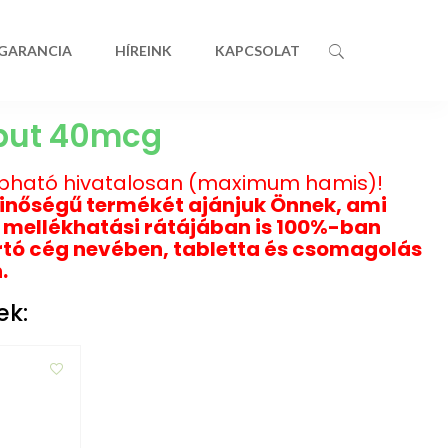
 GARANCIA
HÍREINK
KAPCSOLAT
but 40mcg
apható hivatalosan (maximum hamis)!
inőségű termékét ajánjuk Önnek, ami
mellékhatási rátájában is 100%-ban
rtó cég nevében, tabletta és csomagolás
.
ek: