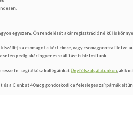
endesen.
on egyszerű, Ön rendelését akár regisztráció nélkül is könnye
 kiszállítja a csomagot a kért címre, vagy csomagpontra illetve a
setén pedig akár ingyenes szállítást is biztosítunk.
resse fel segítőkész kollégáinkat
Ügyfélszolgálatunkon
, akik 
ét és a Clenbut 40mcg gondoskodik a felesleges zsírpárnák eltün