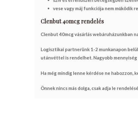
vese vagy máj funkciója nem működik r
Clenbut 40mcg rendelés
Clenbut 40mcg vásárlás webáruházunkban nagy
Logisztikai partnerünk
1-2 munkanapon
belül
utánvéttel is rendelhet. Nagyobb mennyiség e
Ha még mindig lenne kérdése ne habozzon, ke
Önnek nincs más dolga, csak adja le rendelés