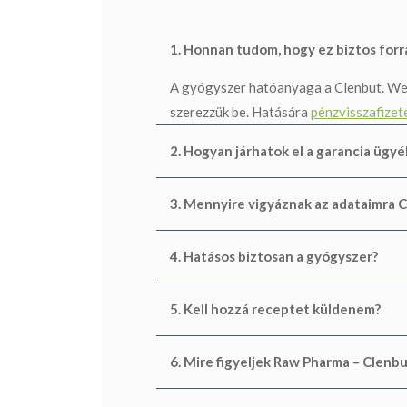
1. Honnan tudom, hogy ez biztos for
A gyógyszer hatóanyaga a Clenbut. Web
szerezzük be. Hatására
pénzvisszafizet
2. Hogyan járhatok el a garancia ügy
3. Mennyire vigyáznak az adataimra 
4. Hatásos biztosan a gyógyszer?
5. Kell hozzá receptet küldenem?
6. Mire figyeljek Raw Pharma – Clen