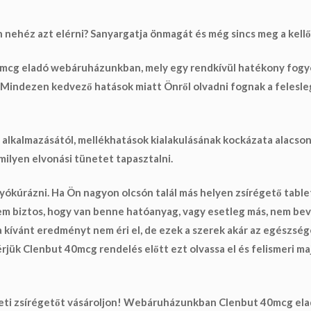
nehéz azt elérni? Sanyargatja önmagát és még sincs meg a kell
cg eladó webáruházunkban, mely egy rendkívül hatékony fogyók
. Mindezen kedvező hatások miatt Önről
olvadni fognak a felesle
 alkalmazásától, mellékhatások kialakulásának kockázata alacso
ilyen elvonási tünetet tapasztalni
.
yókúrázni. Ha Ön nagyon olcsón talál más helyen zsírégető table
nem biztos, hogy van benne hatóanyag, vagy esetleg más, nem bevi
a kívánt eredményt nem éri el
, de ezek a szerek
akár az egészség
érjük Clenbut 40mcg rendelés előtt ezt olvassa el és felismeri m
eti zsírégetőt vásároljon
! Webáruházunkban Clenbut 40mcg eladó