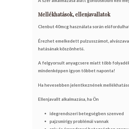
A szer alkalmazása alatt gondoskodni kell me
Mellékhatások, ellenjavallatok
Clenbut 40mcg használata során előfordulh
Érezhet emelkedett pulzusszámot, alvászavar
hatásának köszönhető.
A felgyorsult anyagcsere miatt több folyadék
mindenképpen igyon többet naponta!
Ha hevesebben jelentkeznének mellékhatáso
Ellenjavallt alkalmazása, ha Ön
idegrendszeri betegségben szenved
pajzsmirigy problémái vannak
szív és érrendszeri betegségben szen