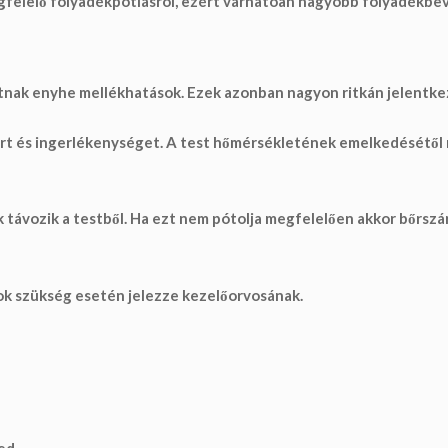
gfelelő folyadékpótlásról, ezért várhatóan nagyobb folyadékbev
atnak
enyhe mellékhatások
. Ezek azonban
nagyon ritkán jelentk
t és ingerlékenységet. A test hőmérsékletének emelkedésétől n
 távozik a testből. Ha ezt nem pótolja megfelelően akkor bőrsz
k szükség esetén jelezze kezelőorvosának.
ved