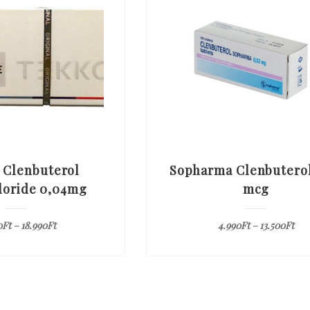
 Clenbuterol
Sopharma Clenbuterol
loride 0,04mg
mcg
0
Ft
–
18.990
Ft
4.990
Ft
–
13.500
Ft