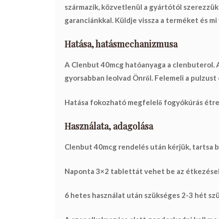
származik, közvetlenül a gyártótól szerezzük
garanciánkkal
. Küldje vissza a terméket és
mi
Hatása, hatásmechanizmusa
A Clenbut 40mcg hatóanyaga a clenbuterol. A s
gyorsabban leolvad Önről. Felemeli a pulzust és
Hatása fokozható megfelelő fogyókúrás étre
Használata, adagolása
Clenbut 40mcg rendelés után kérjük, tartsa b
Naponta 3×2 tablettát vehet be az étkezések 
6 hetes
használat után szükséges
2-3 hét sz