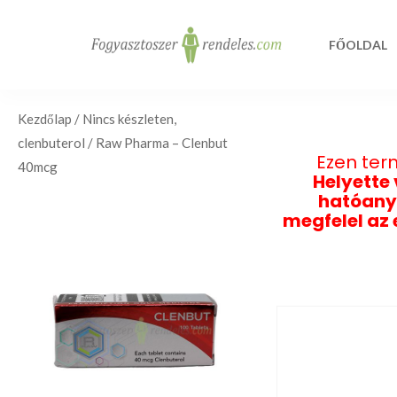
FŐOLDAL
Kezdőlap
/
Nincs készleten,
clenbuterol
/ Raw Pharma – Clenbut
Ezen ter
40mcg
Helyette
hatóany
megfelel az