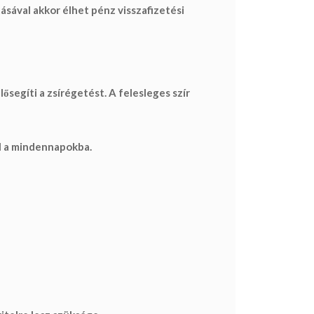
tásával akkor élhet
pénz visszafizetési
segíti a zsírégetést. A felesleges szír
l a mindennapokba.