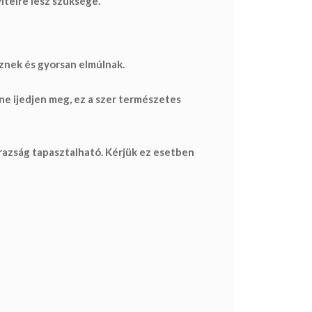
itelre lesz szüksége.
eznek és gyorsan elmúlnak
.
e ijedjen meg, ez a szer természetes
árazság tapasztalható. Kérjük ez esetben