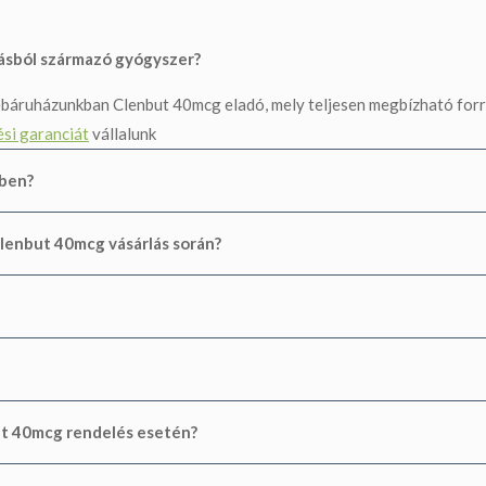
rásból származó gyógyszer?
áruházunkban Clenbut 40mcg eladó, mely teljesen megbízható forrá
ési garanciát
vállalunk
ében?
Clenbut 40mcg vásárlás során?
but 40mcg rendelés esetén?