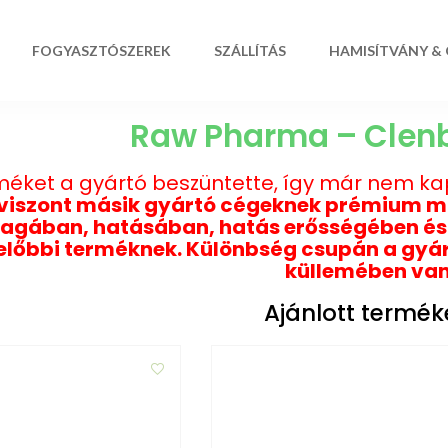
FOGYASZTÓSZEREK
SZÁLLÍTÁS
HAMISÍTVÁNY &
Raw Pharma – Clen
méket a gyártó beszüntette, így már nem k
 viszont másik gyártó cégeknek prémium m
agában, hatásában, hatás erősségében és 
 előbbi terméknek. Különbség csupán a gyá
küllemében van
Ajánlott termék