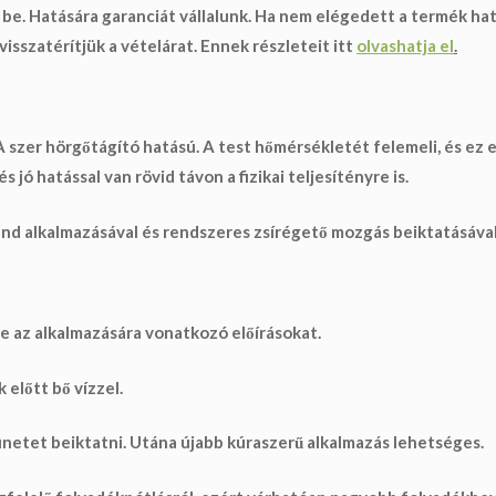
 be. Hatására garanciát vállalunk. Ha nem elégedett a termék ha
 visszatérítjük a vételárat
. Ennek részleteit itt
olvashatja el
.
zer hörgőtágító hatású. A test hőmérsékletét felemeli, és ez elő
 jó hatással van rövid távon a fizikai teljesítényre is.
nd alkalmazásával és rendszeres zsírégető mozgás beiktatásáva
e az alkalmazására vonatkozó előírásokat.
előtt bő vízzel.
ünetet
beiktatni. Utána újabb kúraszerű alkalmazás lehetséges.