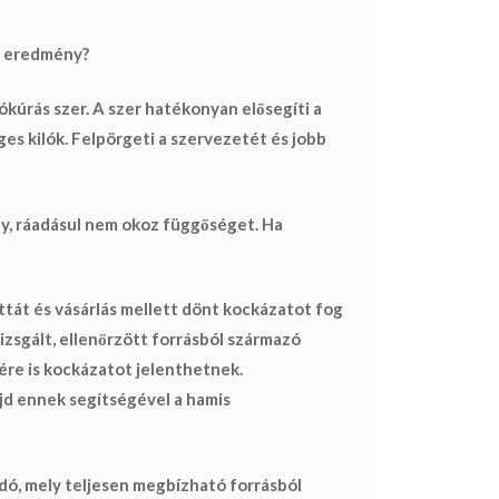
ő eredmény?
úrás szer. A szer hatékonyan elősegíti a
ges kilók
. Felpörgeti a szervezetét és jobb
ny, ráadásul nem okoz függőséget. Ha
ttát és vásárlás mellett dönt kockázatot fog
zsgált, ellenőrzött forrásból származó
ére is kockázatot jelenthetnek
.
ajd ennek segítségével
a hamis
, mely teljesen megbízható forrásból