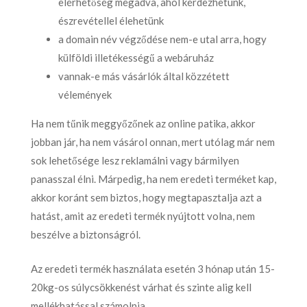
elérhetőség megadva, ahol kérdezhetünk,
észrevétellel élehetünk
a domain név végződése nem-e utal arra, hogy
külföldi illetékességű a webáruház
vannak-e más vásárlók által közzétett
vélemények
Ha nem tűnik meggyőzőnek az online patika, akkor
jobban jár, ha nem vásárol onnan, mert utólag már nem
sok lehetősége lesz reklamálni vagy bármilyen
panasszal élni. Márpedig, ha nem eredeti terméket kap,
akkor koránt sem biztos, hogy megtapasztalja azt a
hatást, amit az eredeti termék nyújtott volna, nem
beszélve a biztonságról.
Az eredeti termék használata esetén 3 hónap után 15-
20kg-os súlycsökkenést várhat és szinte alig kell
mellékhatással számolnia.