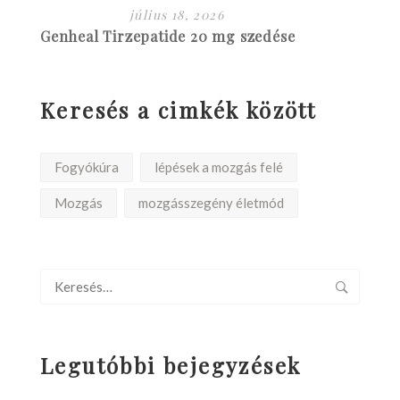
július 18, 2026
Genheal Tirzepatide 20 mg szedése
Keresés a cimkék között
Fogyókúra
lépések a mozgás felé
Mozgás
mozgásszegény életmód
Legutóbbi bejegyzések