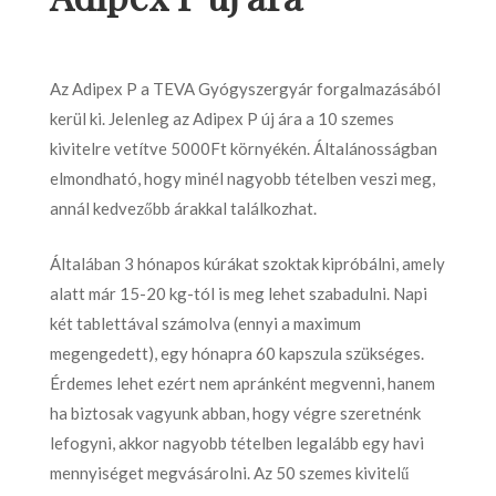
Az Adipex P a TEVA Gyógyszergyár forgalmazásából
kerül ki. Jelenleg az Adipex P új ára a 10 szemes
kivitelre vetítve 5000Ft környékén. Általánosságban
elmondható, hogy minél nagyobb tételben veszi meg,
annál kedvezőbb árakkal találkozhat.
Általában 3 hónapos kúrákat szoktak kipróbálni, amely
alatt már 15-20 kg-tól is meg lehet szabadulni. Napi
két tablettával számolva (ennyi a maximum
megengedett), egy hónapra 60 kapszula szükséges.
Érdemes lehet ezért nem apránként megvenni, hanem
ha biztosak vagyunk abban, hogy végre szeretnénk
lefogyni, akkor nagyobb tételben legalább egy havi
mennyiséget megvásárolni. Az 50 szemes kivitelű