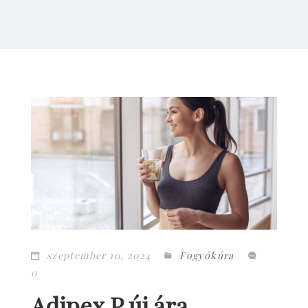
szeptember 10, 2024
Fogyókúra
0
Adipex P új ára