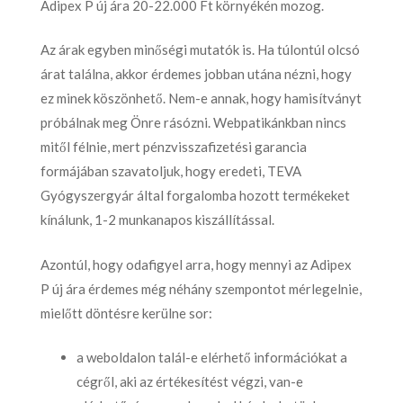
Adipex P új ára 20-22.000 Ft környékén mozog.
Az árak egyben minőségi mutatók is. Ha túlontúl olcsó
árat találna, akkor érdemes jobban utána nézni, hogy
ez minek köszönhető. Nem-e annak, hogy hamisítványt
próbálnak meg Önre rásózni. Webpatikánkban nincs
mitől félnie, mert pénzvisszafizetési garancia
formájában szavatoljuk, hogy eredeti, TEVA
Gyógyszergyár által forgalomba hozott termékeket
kínálunk, 1-2 munkanapos kiszállítással.
Azontúl, hogy odafigyel arra, hogy mennyi az Adipex
P új ára érdemes még néhány szempontot mérlegelnie,
mielőtt döntésre kerülne sor:
a weboldalon talál-e elérhető információkat a
cégről, aki az értékesítést végzi, van-e