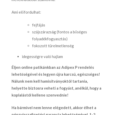
Ami előfordulhat:
fejfájás
szájszárazság (fontos a bőséges
folyadékfogyasztás)
fokozott türelmetlenség
idegességre való hajlam
Éljen online patikánkban az
Adipex P rendelés
lehetőségével és legyen újra karcsú, egészséges!
Nálunk nem kell hamisítványoktól tartania,
helyette biztosra veheti a fogyást, anélkül, hogy a
koplalástól kellene szenvednie!
Ha bármivel nem lenne elégedett, akkor élhet a
pénzvisszafizetési garancia lehetőségével, 1-2