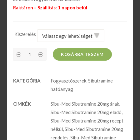
szénhidrátok és a fehérjék is sokkal
Raktáron – Szállítás: 1 napon belül
gyorsabban elégnek.
A szervezet saját pajzsmirigy T3
Kiszerelés
hormonjának termelését nem gátolja.
Testépítésre clenbuterollal,vagy HGH-val
KOSÁRBA TESZEM
való kombinációja lehetséges.
Használata, adagolása
KATEGÓRIA
Fogyasztószerek
,
Sibutramine
hatóanyag
Tiromel 25mcg vásárlás esetén tartsa be az
alkalmazására vonatkozó tájékoztatóban
CIMKÉK
Sibu-Med Sibutramine 20mg árak
,
foglaltakat.
Sibu-Med Sibutramine 20mg eladó
,
Sibu-Med Sibutramine 20mg recept
Naponta maximum 1 tabletta vehető be
nélkül
,
Sibu-Med Sibutramine 20mg
szájon át, egy pohár vízzel. Étkezéstől
rendelés
,
Sibu-Med Sibutramine