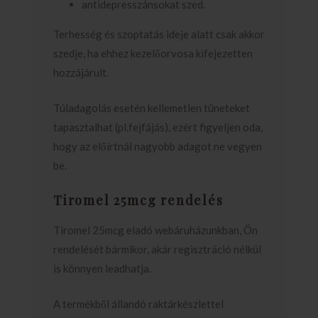
antidepresszánsokat szed.
Terhesség és szoptatás ideje alatt csak akkor
szedje, ha ehhez kezelőorvosa kifejezetten
hozzájárult.
Túladagolás esetén kellemetlen tüneteket
tapasztalhat (pl.fejfájás), ezért figyeljen oda,
hogy az előírtnál nagyobb adagot ne vegyen
be.
Tiromel 25mcg rendelés
Tiromel 25mcg eladó webáruházunkban, Ön
rendelését bármikor, akár regisztráció nélkül
is könnyen leadhatja.
A termékből állandó raktárkészlettel