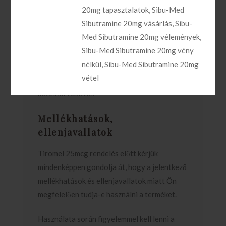
független a termék bevétele. Lehetőleg a nap
20mg tapasztalatok
,
Sibu-Med
azonos időszakában szedje. Ha egy nap
Sibutramine 20mg vásárlás
,
Sibu-
kimarad a bevétele a következő nap azt ne
Med Sibutramine 20mg vélemények
,
pótolja, szedje az előírt adagban tovább.
Sibu-Med Sibutramine 20mg vény
nélkül
,
Sibu-Med Sibutramine 20mg
A tabletta adagja kedvezőtlen hatás esetén
vétel
növelhető, de előtte konzultáljon
kezelőorvosával.
Mellékhatások,
ellenjavallatok
Tiromel 25mcg rendelés előtt kérjük
mindenképpen gondolja át, hogy a jelentkező
mellékhatások és ellenjavallatok miatt Ön
megfelelően tudja-e használni a terméket.
Használata során figyelemmel kell lenni a