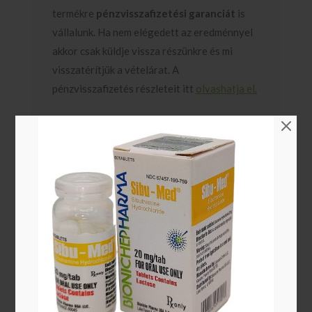
termékre
pénzvisszafizetési garanciát
is
vállalunk. Ha nem elégedett az eredménnyel
akkor csak küldje vissza részünkre és mi
visszatérítjük a vételárat. A
pénzvisszafizetés részleteit itt
olvashatja el.
Nagyon sokan próbálnak különböző
zsírégető szereket alkalmazni. Ezt sokan
kihasználják és nem eredeti termékeket
forgalmaznak. Tiromel 25mcg eladó más
felületen is, sokszor nagyon kedvező áron.
Ennek viszont ne dőljön be, valószínűleg
hamisítvánnyal
van dolga. Ezekkel a
szerekkel biztosan nem tud lefogyni, de még
az egészségére is veszélyesek lehetnek.
Készítettünk egy
tájékoztató anyagot
,
mellyel segítünk Önnek a hamis webáruházak