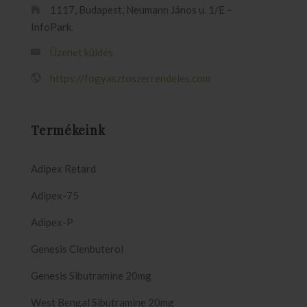
1117, Budapest, Neumann János u. 1/E –
InfoPark.
Üzenet küldés
https://fogyasztoszerrendeles.com
Termékeink
Adipex Retard
Adipex-75
Adipex-P
Genesis Clenbuterol
Genesis Sibutramine 20mg
West Bengal Sibutramine 20mg