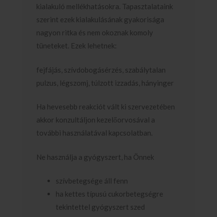
kialakuló mellékhatásokra. Tapasztalataink
szerint ezek kialakulásának gyakorisága
nagyon ritka és nem okoznak komoly
tüneteket. Ezek lehetnek:
fejfájás, szívdobogásérzés, szabálytalan
pulzus, légszomj, túlzott izzadás, hányinger
Ha hevesebb reakciót vált ki szervezetében
akkor konzultáljon kezelőorvosával a
további használatával kapcsolatban.
Ne használja a gyógyszert, ha Önnek
szívbetegsége áll fenn
ha kettes típusú cukorbetegségre
tekintettel gyógyszert szed