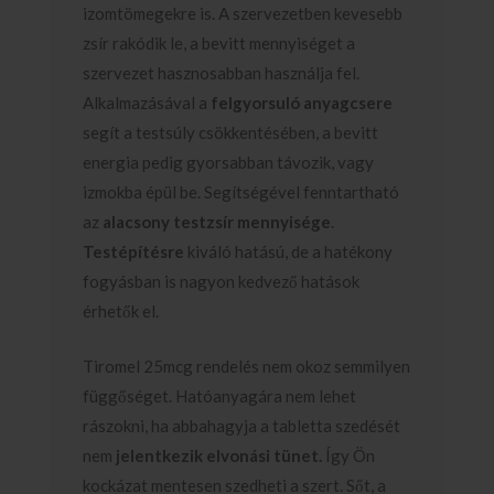
izomtömegekre is. A szervezetben kevesebb
zsír rakódik le, a bevitt mennyiséget a
szervezet hasznosabban használja fel.
Alkalmazásával a
felgyorsuló anyagcsere
segít a testsúly csökkentésében, a bevitt
energia pedig gyorsabban távozik, vagy
izmokba épül be. Segítségével fenntartható
az
alacsony testzsír mennyisége
.
Testépítésre
kiváló hatású, de a hatékony
fogyásban is nagyon kedvező hatások
érhetők el.
Tiromel 25mcg rendelés nem okoz semmilyen
függőséget. Hatóanyagára nem lehet
rászokni, ha abbahagyja a tabletta szedését
nem
jelentkezik elvonási tünet.
Így Ön
kockázat mentesen szedheti a szert. Sőt, a