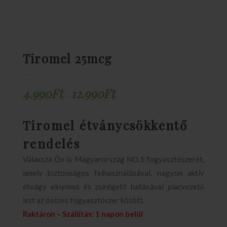
Tiromel 25mcg
4.990
Ft
12.990
Ft
–
Tiromel étványcsökkentő
rendelés
Válassza Ön is Magyarország NO.1 fogyasztószerét,
amely biztonságos felhasználásával, nagyon aktív
étvágy elnyomó és zsírégető hatásával piacvezető
lett az összes fogyasztószer között.
Raktáron – Szállítás: 1 napon belül