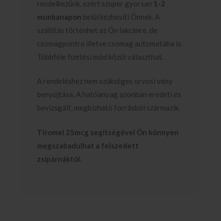
rendelkezünk, ezért szuper gyorsan
1-2
munkanapon
belül kézbesíti Önnek. A
szállítás történhet az Ön lakcímre, de
csomagpontra illetve csomag automatába is.
Többféle fizetési mód közül választhat.
A rendeléshez nem szükséges orvosi vény
benyújtása. A hatóanyag azonban eredeti és
bevizsgált, megbízható forrásból származik.
Tiromel 25mcg segítségével Ön könnyen
megszabadulhat a felszedett
zsípárnáktól.