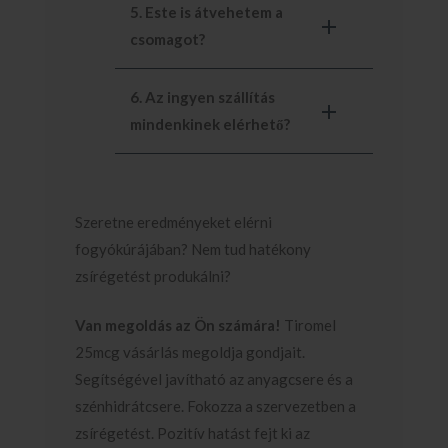
5. Este is átvehetem a
csomagot?
6. Az ingyen szállítás
mindenkinek elérhető?
Szeretne eredményeket elérni
fogyókúrájában? Nem tud hatékony
zsírégetést produkálni?
Van megoldás az Ön számára!
Tiromel
25mcg vásárlás megoldja gondjait.
Segítségével javítható az anyagcsere és a
szénhidrátcsere. Fokozza a szervezetben a
zsírégetést. Pozitív hatást fejt ki az