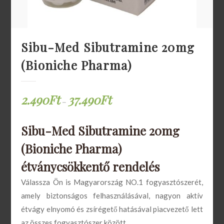
felismerésében. Vigyázat, a csalók nagyon
ügyesek, ezért ha bizonytalan Tiromel
25mcg vásárlás előtt nyugodtan keresse
Sibu-Med Sibutramine 20mg
Ügyfélszolgálatunkat
, akik segítségére
(Bioniche Pharma)
lesznek. Természetesen nem csak a
hamisítványok kiszűrésében, bármilyen más
kérdésben is állnak az Ön rendelkezésére.
2.490
Ft
37.490
Ft
–
Hatása, hatásmechanizmusa
Sibu-Med Sibutramine 20mg
A Tiromel 25mcg egy T3 (liothyronin-
(Bioniche Pharma)
nátrium) pajzsmirigy hormont tartalmazó
étványcsökkentő rendelés
tabletta. Segítségével hasznosabb a
tápanyagok felszívódása a sejtekbe. Így
Válassza Ön is Magyarország NO.1 fogyasztószerét,
hatékonyan használja az anaerob energia
amely biztonságos felhasználásával, nagyon aktív
felhasználására, a bevitt energia sokkal
étvágy elnyomó és zsírégető hatásával piacvezető lett
jobban hasznosul. Segítségével a zsírok, a
az összes fogyasztószer között.