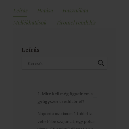
Leírás
Hatása
Használata
Mellékhatások
Tiromel rendelés
Leírás
1. Mire kell még figyelnem a
gyógyszer szedésénél?
Naponta maximum 1 tabletta
vehető be szájon át, egy pohár
vízzel. Étkezéstől független a