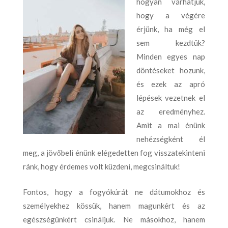
hogyan várhatjuk,
hogy a végére
érjünk, ha még el
sem kezdtük?
Minden egyes nap
döntéseket hozunk,
és ezek az apró
lépések vezetnek el
az eredményhez.
Amit a mai énünk
nehézségként él
meg, a jövőbeli énünk elégedetten fog visszatekinteni
ránk, hogy érdemes volt küzdeni, megcsináltuk!
Fontos, hogy a fogyókúrát ne dátumokhoz és
személyekhez kössük, hanem magunkért és az
egészségünkért csináljuk. Ne másokhoz, hanem