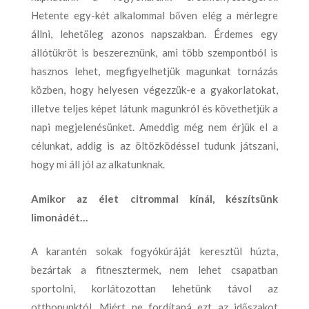
Hetente egy-két alkalommal bőven elég a mérlegre
állni, lehetőleg azonos napszakban. Érdemes egy
állótükröt is beszereznünk, ami több szempontból is
hasznos lehet, megfigyelhetjük magunkat tornázás
közben, hogy helyesen végezzük-e a gyakorlatokat,
illetve teljes képet látunk magunkról és követhetjük a
napi megjelenésünket. Ameddig még nem érjük el a
célunkat, addig is az öltözködéssel tudunk játszani,
hogy mi áll jól az alkatunknak.
Amikor az élet citrommal kínál, készítsünk
limonádét…
A karantén sokak fogyókúráját keresztül húzta,
bezártak a fitnesztermek, nem lehet csapatban
sportolni, korlátozottan lehetünk távol az
otthonunktól. Miért ne fordítaná ezt az időszakot