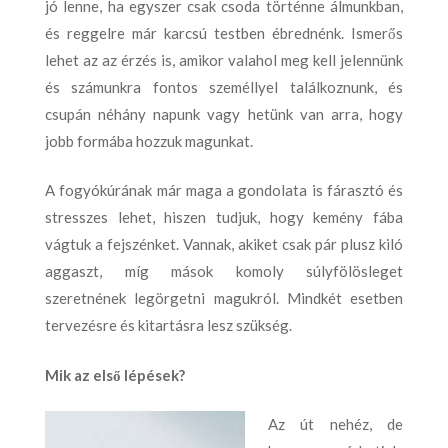
jó lenne, ha egyszer csak csoda történne álmunkban,
és reggelre már karcsú testben ébrednénk. Ismerős
lehet az az érzés is, amikor valahol meg kell jelennünk
és számunkra fontos személlyel találkoznunk, és
csupán néhány napunk vagy hetünk van arra, hogy
jobb formába hozzuk magunkat.
A fogyókúrának már maga a gondolata is fárasztó és
stresszes lehet, hiszen tudjuk, hogy kemény fába
vágtuk a fejszénket. Vannak, akiket csak pár plusz kiló
aggaszt, míg mások komoly súlyfölösleget
szeretnének legörgetni magukról. Mindkét esetben
tervezésre és kitartásra lesz szükség.
Mik az első lépések?
Az út nehéz, de