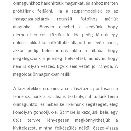
önmagunkhoz hasonlítsuk magunkat, és ahhoz mérten
próbáljunk fejlődni. Ha a szupermodellek és az
Instagram-sztárok retusált fotóihoz mérjük
magunkat, könnyen elmehet a kedvünk, hogy
elérhetetlen célt tűztünk ki. Ha pedig látunk egy
nálunk sokkal komplikáltabb állapotban lévő embert,
akkor pedig beleeshetünk abba a hibába, hogy
megelégszünk a jelenlegi helyzettel, mondván, hogy
nem is olyan vészes. Egyik sem vezet jó irányba. A
megoldás önmagunkban rejlik!
A kezdetekkor érdemes a célt tisztázni: pontosan mi
lenne számunkra az ideális testsúly, mit tudunk tenni
önmagunktól és miben kell kérnünk segítséget, elég
komolyan gondoljuk-e. Bármibe is kezdjünk bele, egy
ütős tervvel lényegesen megkönnyíthetjük a
kivitelezést, mintha felkészülés nélkül össze-vissza