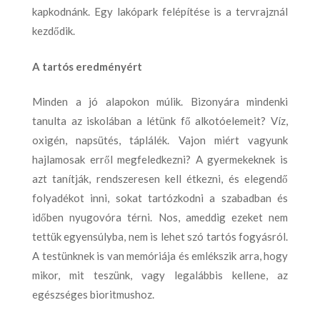
kapkodnánk. Egy lakópark felépítése is a tervrajznál
kezdődik.
A tartós eredményért
Minden a jó alapokon múlik. Bizonyára mindenki
tanulta az iskolában a létünk fő alkotóelemeit? Víz,
oxigén, napsütés, táplálék. Vajon miért vagyunk
hajlamosak erről megfeledkezni? A gyermekeknek is
azt tanítják, rendszeresen kell étkezni, és elegendő
folyadékot inni, sokat tartózkodni a szabadban és
időben nyugovóra térni. Nos, ameddig ezeket nem
tettük egyensúlyba, nem is lehet szó tartós fogyásról.
A testünknek is van memóriája és emlékszik arra, hogy
mikor, mit teszünk, vagy legalábbis kellene, az
egészséges bioritmushoz.