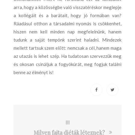
arra, hogy a közösségbe való visszatéréskor meglepje
a kollégáit és a barátait, hogy jó formában van?
Ráadásul otthon a társadalmi nyomás is csökkenhet,
hiszen nem kell minden nap megfelelnünk, hanem
tudunk a saját tempónk szerint haladni. Mindezek
mellett tartsuk szem előtt: nemcsak a cél, hanem maga
az utazás is lehet szép. Ha tudatosan szervezzük meg
és okosan csináljuk a fogyókúrát, meg fogjuk találni
benne az élményt is!
Milyen fajta diéták léteznek?