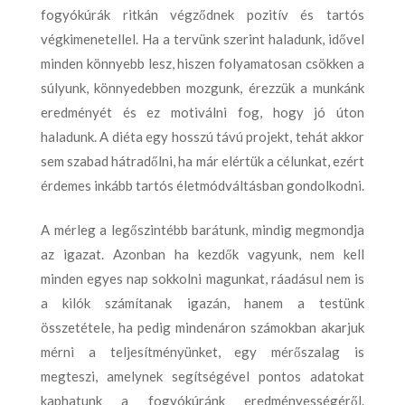
fogyókúrák ritkán végződnek pozitív és tartós
végkimenetellel. Ha a tervünk szerint haladunk, idővel
minden könnyebb lesz, hiszen folyamatosan csökken a
súlyunk, könnyedebben mozgunk, érezzük a munkánk
eredményét és ez motiválni fog, hogy jó úton
haladunk. A diéta egy hosszú távú projekt, tehát akkor
sem szabad hátradőlni, ha már elértük a célunkat, ezért
érdemes inkább tartós életmódváltásban gondolkodni.
A mérleg a legőszintébb barátunk, mindig megmondja
az igazat. Azonban ha kezdők vagyunk, nem kell
minden egyes nap sokkolni magunkat, ráadásul nem is
a kilók számítanak igazán, hanem a testünk
összetétele, ha pedig mindenáron számokban akarjuk
mérni a teljesítményünket, egy mérőszalag is
megteszi, amelynek segítségével pontos adatokat
kaphatunk a fogyókúránk eredményességéről.