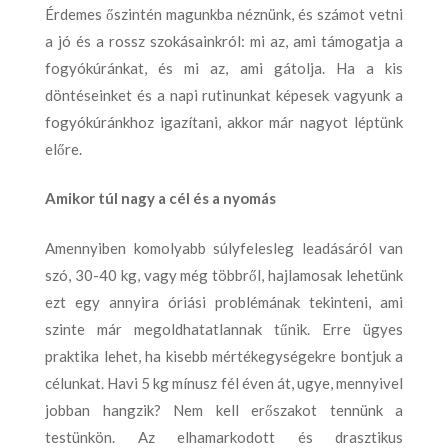
Érdemes őszintén magunkba néznünk, és számot vetni
a jó és a rossz szokásainkról: mi az, ami támogatja a
fogyókúránkat, és mi az, ami gátolja. Ha a kis
döntéseinket és a napi rutinunkat képesek vagyunk a
fogyókúránkhoz igazítani, akkor már nagyot léptünk
előre.
Amikor túl nagy a cél és a nyomás
Amennyiben komolyabb súlyfelesleg leadásáról van
szó, 30-40 kg, vagy még többről, hajlamosak lehetünk
ezt egy annyira óriási problémának tekinteni, ami
szinte már megoldhatatlannak tűnik. Erre ügyes
praktika lehet, ha kisebb mértékegységekre bontjuk a
célunkat. Havi 5 kg mínusz fél éven át, ugye, mennyivel
jobban hangzik? Nem kell erőszakot tennünk a
testünkön. Az elhamarkodott és drasztikus