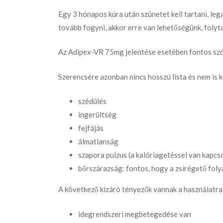
Egy 3 hónapos kúra után szünetet kell tartani, l
tovább fogyni, akkor erre van lehetőségünk, folyta
Az Adipex-VR 75mg jelentése esetében fontos szót 
Szerencsére azonban nincs hosszú lista és nem is
szédülés
ingerültség
fejfájás
álmatlanság
szapora pulzus (a kalóriagetéssel van kapcs
bőrszárazság: fontos, hogy a zsírégető foly
A következő kizáró tényezők vannak a használatr
idegrendszeri megbetegedése van