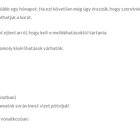
egalább egy hónapot. Ha ezt követően még úgy érezzük, hogy szeretné
thatjuk a kúrát.
ejteni arról, hogy kell-e mellékhatásoktól tartania.
 komoly kísérőhatások várhatók:
olatban)
amatok során kieső vizet pótoljuk!
a vonatkozóan: