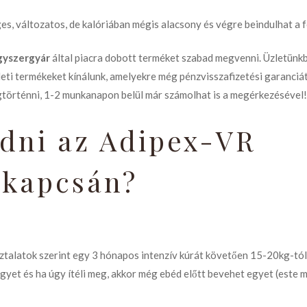
ges, változatos, de kalóriában mégis alacsony és végre beindulhat a 
gyszergyár
által piacra dobott terméket szabad megvenni. Üzletünk
deti termékeket kínálunk, amelyekre még pénzvisszafizetési garanciát
egtörténni, 1-2 munkanapon belül már számolhat is a megérkezésével!
udni az Adipex-VR
 kapcsán?
talatok szerint egy 3 hónapos intenzív kúrát követően 15-20kg-tól
 egyet és ha úgy ítéli meg, akkor még ebéd előtt bevehet egyet (este 