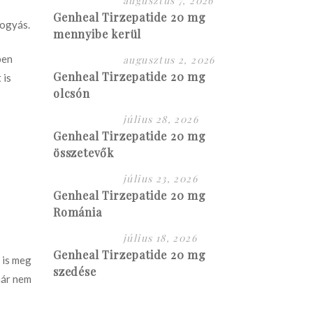
augusztus 7, 2026
Genheal Tirzepatide 20 mg
fogyás.
mennyibe kerül
ben
augusztus 2, 2026
Genheal Tirzepatide 20 mg
 is
olcsón
július 28, 2026
Genheal Tirzepatide 20 mg
összetevők
július 23, 2026
Genheal Tirzepatide 20 mg
Románia
július 18, 2026
Genheal Tirzepatide 20 mg
 is meg
szedése
már nem