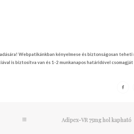
adására! Webpatikánkban kényelmese és biztonságosan teheti
iával is biztosítva van és 1-2 munkanapos határidővel csomagját 
Adipex-VR 75mg hol kapható