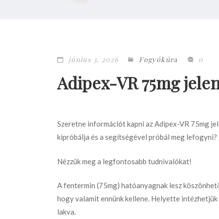
június 3, 2026
Fogyókúra
0
Adipex-VR 75mg jele
Szeretne információt kapni az Adipex-VR 75mg jele
kipróbálja és a segítségével próbál meg lefogyni?
Nézzük meg a legfontosabb tudnivalókat!
A fentermin (75mg) hatóanyagnak lesz köszönhető,
hogy valamit ennünk kellene. Helyette intézhetjük 
lakva.