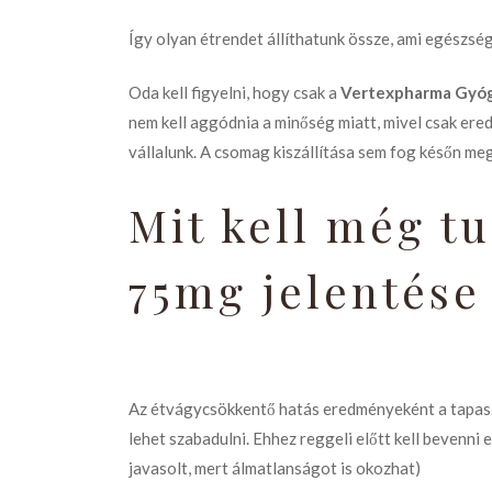
Így olyan étrendet állíthatunk össze, ami egészsé
Oda kell figyelni, hogy csak a
Vertexpharma Gyó
nem kell aggódnia a minőség miatt, mivel csak ere
vállalunk. A csomag kiszállítása sem fog későn m
Mit kell még t
75mg jelentése
Az étvágycsökkentő hatás eredményeként a tapasz
lehet szabadulni. Ehhez reggeli előtt kell bevenni
javasolt, mert álmatlanságot is okozhat)