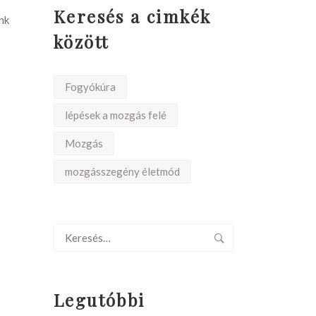
Keresés a cimkék
nk
között
Fogyókúra
lépések a mozgás felé
Mozgás
mozgásszegény életmód
Legutóbbi