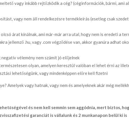
meltető vagy inkább rejtőzködik a cég? (céginformációk, bármi, ami a
sítást, vagy nem áll rendelkezésre termékleírás (esetleg csak szedet
 olcsó árat kínálnak, ami már-már arra utal, hogy nem is eredeti a te
kra jellemző .hu, vagy .com végződése van, akkor gyanúra adhat oko
 negatív vélemény nem számít jó előjelnek
ermészetesen olyan, amelyen keresztül valóban el lehet érni az illet
asztási lehetőségünk, vagy mindenképpen előre kell fizetni
ugye? Amelyek vagy hatnak, vagy nem és amelyeknek akár még mellék
ehetőségével és nem kell semmin sem aggódnia, mert biztos, ho
isszafizetési garanciát is vállalunk és 2 munkanapon belül ki is