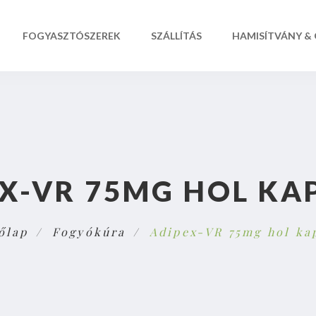
FOGYASZTÓSZEREK
SZÁLLÍTÁS
HAMISÍTVÁNY &
X-VR 75MG HOL KA
őlap
Fogyókúra
Adipex-VR 75mg hol ka