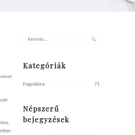
Kategóriák
evével
Fogyókúra
71
gyan
Népszerű
bejegyzések
ntos,
letben