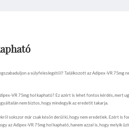
kapható
megszabaduljon a súlyfeleslegétől? Találkozott az Adipex-VR 75mg n
Adipex-VR 75mg hol kapható? Ez azért is lehet fontos kérdés, mert u
egyáltalán nem biztos, hogy mindegyik az eredetit takarja.
kről sokszor már csak későn derül ki, hogy nem eredetiek. Ezért is fo
hogy az Adipex-VR 75mg hol kapható, hanem azzal is, hogy melyik üz