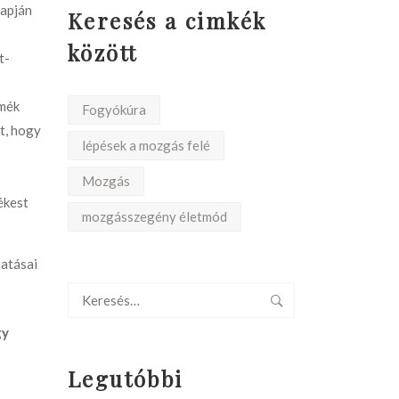
lapján
Keresés a cimkék
között
t-
rmék
Fogyókúra
t, hogy
lépések a mozgás felé
Mozgás
ékest
mozgásszegény életmód
hatásai
gy
Legutóbbi