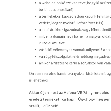
a weboldalon közzé van téve, hogy ki az üze
be lehet azonosítani)
a termékekkel kapcsolatban kapunk felvilágo
vedett, idegen nyelvről lefordított írás)
a piaci árakhoz igazodnak, vagy hihetetlenül
milyen a domain név? ha nem a magyar oldala
külföldi az üzlet
vásárlói vélemények vannak, milyenek? a sok
van ügyfélszolgálati elérhetőség megadva, t
amikor a fizetésre kerül a sor, akkor van vál
Ön sem szeretne hamisítványokkal kísérletezni, 
is lehetnek?
Akkor éljen most az
Adipex-VR 75mg rendelés
l
eredeti terméket fog kapni. Úgy, hogy még pénzv
szállítjuk Önnek!